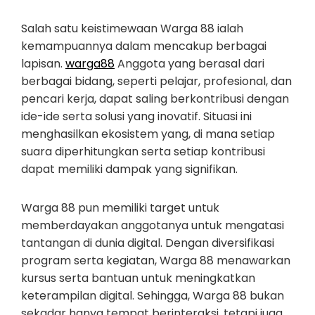
Salah satu keistimewaan Warga 88 ialah
kemampuannya dalam mencakup berbagai
lapisan.
warga88
Anggota yang berasal dari
berbagai bidang, seperti pelajar, profesional, dan
pencari kerja, dapat saling berkontribusi dengan
ide-ide serta solusi yang inovatif. Situasi ini
menghasilkan ekosistem yang, di mana setiap
suara diperhitungkan serta setiap kontribusi
dapat memiliki dampak yang signifikan.
Warga 88 pun memiliki target untuk
memberdayakan anggotanya untuk mengatasi
tantangan di dunia digital. Dengan diversifikasi
program serta kegiatan, Warga 88 menawarkan
kursus serta bantuan untuk meningkatkan
keterampilan digital. Sehingga, Warga 88 bukan
sekadar hanya tempat berinteraksi, tetapi juga