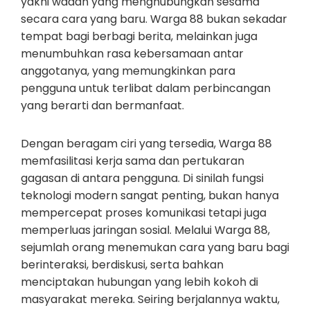
yakni wadah yang menghubungkan sesama
secara cara yang baru. Warga 88 bukan sekadar
tempat bagi berbagi berita, melainkan juga
menumbuhkan rasa kebersamaan antar
anggotanya, yang memungkinkan para
pengguna untuk terlibat dalam perbincangan
yang berarti dan bermanfaat.
Dengan beragam ciri yang tersedia, Warga 88
memfasilitasi kerja sama dan pertukaran
gagasan di antara pengguna. Di sinilah fungsi
teknologi modern sangat penting, bukan hanya
mempercepat proses komunikasi tetapi juga
memperluas jaringan sosial. Melalui Warga 88,
sejumlah orang menemukan cara yang baru bagi
berinteraksi, berdiskusi, serta bahkan
menciptakan hubungan yang lebih kokoh di
masyarakat mereka. Seiring berjalannya waktu,