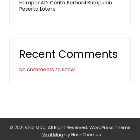
Harapan4D: Cerita Berhasil Kumpulan
Peserta Lotere
Recent Comments
No comments to show.
© 2021 Viral Mag. All Right Reserved.
WordPress Theme
|
Viral Mag
by HashThemes