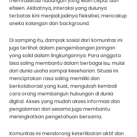
memfasilitasi hubungan yang lebih cepat dan
efisien. Akibatnya, interaksi yang dulunya
terbatas kini menjadi jadinya fleksibel, mencakup
aneka kalangan dan background.
Di samping itu, dampak sosial dari komunitas ini
juga terlihat dalam pengembangan jaringan
yang solid dalam lingkungannya. Para anggota
bisa saling membantu dalam berbagai isu, mulai
dari dunia usaha sampai keseharian. Situasi ini
menciptakan rasa saling memiliki dan
berkolaborasi yang kuat, mengubah kembali
cara orang membangun hubungan di dunia
digital. Akses yang mudah akses informasi dan
pengalaman dari sesama juga membantu
meningkatkan pengetahuan bersama.
Komunitas ini mendorong keterlibatan aktif dan