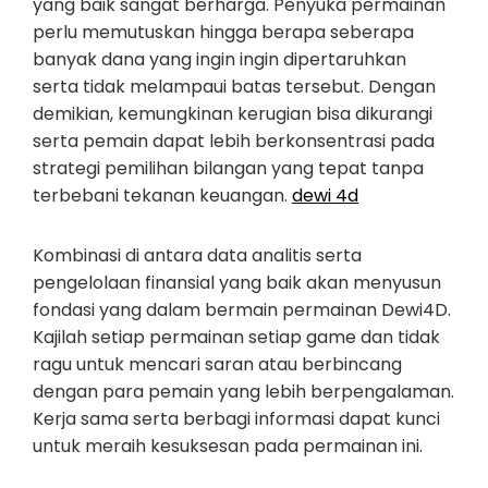
yang baik sangat berharga. Penyuka permainan
perlu memutuskan hingga berapa seberapa
banyak dana yang ingin ingin dipertaruhkan
serta tidak melampaui batas tersebut. Dengan
demikian, kemungkinan kerugian bisa dikurangi
serta pemain dapat lebih berkonsentrasi pada
strategi pemilihan bilangan yang tepat tanpa
terbebani tekanan keuangan.
dewi 4d
Kombinasi di antara data analitis serta
pengelolaan finansial yang baik akan menyusun
fondasi yang dalam bermain permainan Dewi4D.
Kajilah setiap permainan setiap game dan tidak
ragu untuk mencari saran atau berbincang
dengan para pemain yang lebih berpengalaman.
Kerja sama serta berbagi informasi dapat kunci
untuk meraih kesuksesan pada permainan ini.