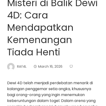
Misteri di Balik Dewi
4D: Cara
Mendapatkan
Kemenangan
Tiada Henti
RAf4L
March 16, 2026
Dewi 4D telah menjadi perdebatan menarik di
kalangan penggemar setia angka, khususnya
bagi orang-orang yang ingin menemukan
keberuntungan dalam togel. Dalam arena yang