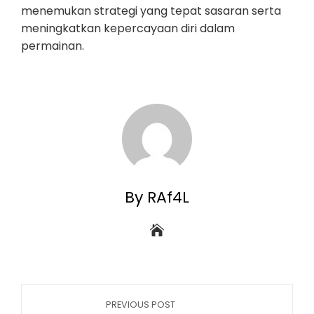
menemukan strategi yang tepat sasaran serta
meningkatkan kepercayaan diri dalam
permainan.
By RAf4L
PREVIOUS POST