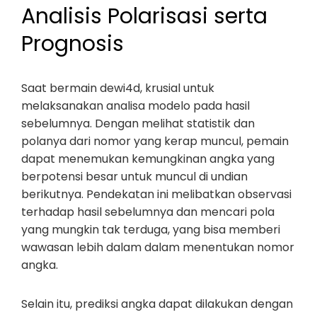
Analisis Polarisasi serta
Prognosis
Saat bermain dewi4d, krusial untuk
melaksanakan analisa modelo pada hasil
sebelumnya. Dengan melihat statistik dan
polanya dari nomor yang kerap muncul, pemain
dapat menemukan kemungkinan angka yang
berpotensi besar untuk muncul di undian
berikutnya. Pendekatan ini melibatkan observasi
terhadap hasil sebelumnya dan mencari pola
yang mungkin tak terduga, yang bisa memberi
wawasan lebih dalam dalam menentukan nomor
angka.
Selain itu, prediksi angka dapat dilakukan dengan