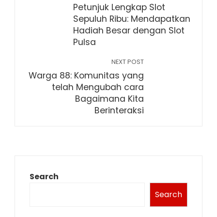
Petunjuk Lengkap Slot
Sepuluh Ribu: Mendapatkan
Hadiah Besar dengan Slot
Pulsa
NEXT POST
Warga 88: Komunitas yang
telah Mengubah cara
Bagaimana Kita
Berinteraksi
Search
Search