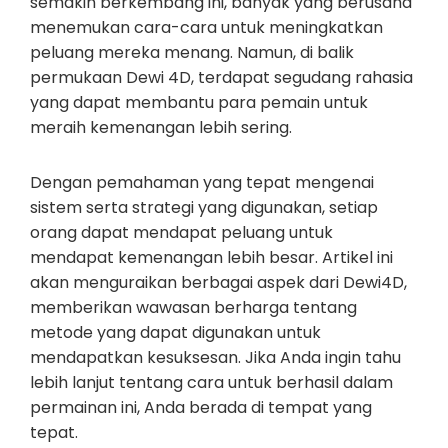
semakin berkembang ini, banyak yang berusaha
menemukan cara-cara untuk meningkatkan
peluang mereka menang. Namun, di balik
permukaan Dewi 4D, terdapat segudang rahasia
yang dapat membantu para pemain untuk
meraih kemenangan lebih sering.
Dengan pemahaman yang tepat mengenai
sistem serta strategi yang digunakan, setiap
orang dapat mendapat peluang untuk
mendapat kemenangan lebih besar. Artikel ini
akan menguraikan berbagai aspek dari Dewi4D,
memberikan wawasan berharga tentang
metode yang dapat digunakan untuk
mendapatkan kesuksesan. Jika Anda ingin tahu
lebih lanjut tentang cara untuk berhasil dalam
permainan ini, Anda berada di tempat yang
tepat.