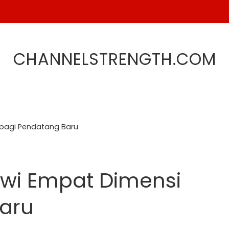
CHANNELSTRENGTH.COM
 bagi Pendatang Baru
wi Empat Dimensi
aru