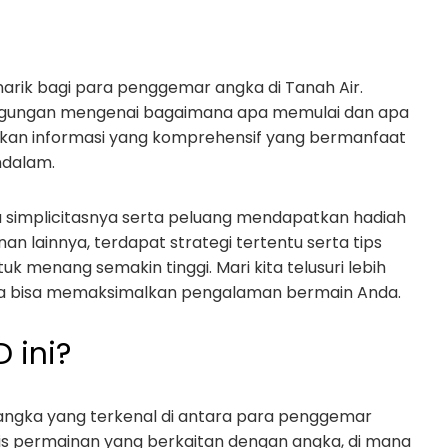
arik bagi para penggemar angka di Tanah Air.
ngungan mengenai bagaimana apa memulai dan apa
ajikan informasi yang komprehensif yang bermanfaat
ndalam.
a simplicitasnya serta peluang mendapatkan hadiah
an lainnya, terdapat strategi tertentu serta tips
k menang semakin tinggi. Mari kita telusuri lebih
da bisa memaksimalkan pengalaman bermain Anda.
 ini?
angka yang terkenal di antara para penggemar
is permainan yang berkaitan dengan angka, di mana