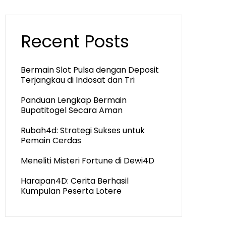
Recent Posts
Bermain Slot Pulsa dengan Deposit
Terjangkau di Indosat dan Tri
Panduan Lengkap Bermain
Bupatitogel Secara Aman
Rubah4d: Strategi Sukses untuk
Pemain Cerdas
Meneliti Misteri Fortune di Dewi4D
Harapan4D: Cerita Berhasil
Kumpulan Peserta Lotere