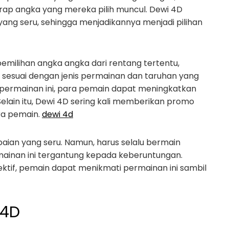
p angka yang mereka pilih muncul. Dewi 4D
yang seru, sehingga menjadikannya menjadi pilihan
milihan angka angka dari rentang tertentu,
esuai dengan jenis permainan dan taruhan yang
permainan ini, para pemain dapat meningkatkan
lain itu, Dewi 4D sering kali memberikan promo
ra pemain.
dewi 4d
apaian yang seru. Namun, harus selalu bermain
inan ini tergantung kepada keberuntungan.
ektif, pemain dapat menikmati permainan ini sambil
 4D