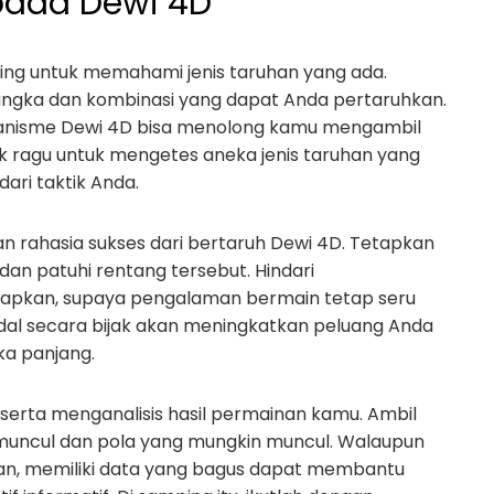
 pada Dewi 4D
ing untuk memahami jenis taruhan yang ada.
angka dan kombinasi yang dapat Anda pertaruhkan.
kanisme Dewi 4D bisa menolong kamu mengambil
ak ragu untuk mengetes aneka jenis taruhan yang
ari taktik Anda.
 rahasia sukses dari bertaruh Dewi 4D. Tetapkan
an patuhi rentang tersebut. Hindari
tapkan, supaya pengalaman bermain tetap seru
dal secara bijak akan meningkatkan peluang Anda
a panjang.
r serta menganalisis hasil permainan kamu. Ambil
uncul dan pola yang mungkin muncul. Walaupun
an, memiliki data yang bagus dapat membantu