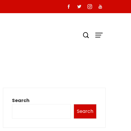
Search
Search