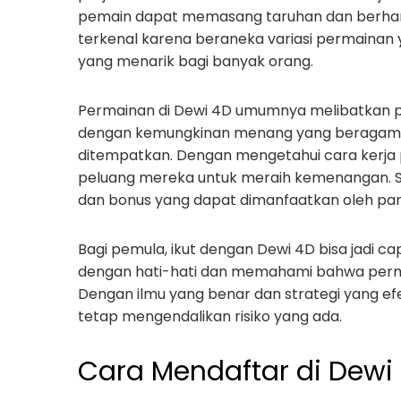
pemain dapat memasang taruhan dan berhara
terkenal karena beraneka variasi permainan 
yang menarik bagi banyak orang.
Permainan di Dewi 4D umumnya melibatkan pe
dengan kemungkinan menang yang beragam s
ditempatkan. Dengan mengetahui cara kerja 
peluang mereka untuk meraih kemenangan. Se
dan bonus yang dapat dimanfaatkan oleh pa
Bagi pemula, ikut dengan Dewi 4D bisa jadi c
dengan hati-hati dan memahami bahwa perma
Dengan ilmu yang benar dan strategi yang ef
tetap mengendalikan risiko yang ada.
Cara Mendaftar di Dewi