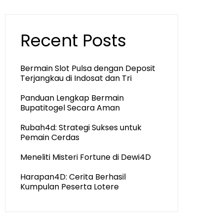
Recent Posts
Bermain Slot Pulsa dengan Deposit
Terjangkau di Indosat dan Tri
Panduan Lengkap Bermain
Bupatitogel Secara Aman
Rubah4d: Strategi Sukses untuk
Pemain Cerdas
Meneliti Misteri Fortune di Dewi4D
Harapan4D: Cerita Berhasil
Kumpulan Peserta Lotere