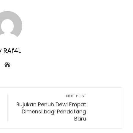
y RAf4L
NEXT POST
Rujukan Penuh Dewi Empat
Dimensi bagi Pendatang
Baru