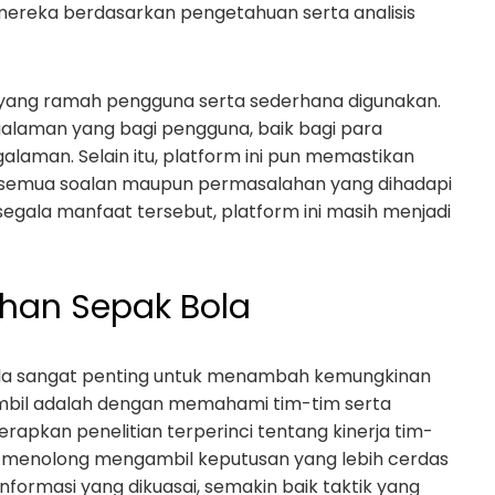
ereka berdasarkan pengetahuan serta analisis
n yang ramah pengguna serta sederhana digunakan.
laman yang bagi pengguna, baik bagi para
aman. Selain itu, platform ini pun memastikan
a semua soalan maupun permasalahan yang dihadapi
egala manfaat tersebut, platform ini masih menjadi
ruhan Sepak Bola
bola sangat penting untuk menambah kemungkinan
ambil adalah dengan memahami tim-tim serta
rapkan penelitian terperinci tentang kinerja tim-
apat menolong mengambil keputusan yang lebih cerdas
formasi yang dikuasai, semakin baik taktik yang