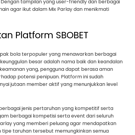
 Dengan tampilan yang user-friendly dan berbagai
main agar ikut dalam Mix Parlay dan menikmati
an Platform SBOBET
n sepak bola terpopuler yang menawarkan berbagai
 keunggulan besar adalah nama baik dan keandalan
itas keamanan yang, pengguna dapat berasa aman
adap potensi penipuan. Platform ini sudah
yai jutaan member aktif yang menunjukkan level
berbagai jenis pertaruhan yang kompetitif serta
am berbagai kompetisi serta event dari seluruh
x parlay yang memberi peluang agar mendapatkan
 tipe taruhan tersebut memungkinkan semua