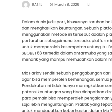
RAf4L
March 8, 2026
Dalam dunia judi sport, khususnya taruhan bol
dan menghasilkan keuntungan. Sebuah platf
menggunakan metode ini tersebut adalah pl
pertaruhan sebagaimana tersedia, platform 
untuk memperoleh kesempatan untung itu. B
SBOBET88 tersedia dalam antarmuka yang sa
menarik yang mampu memudahkan dalam memi
Mix Parlay sendiri sebuah penggabungan dari 
agar bisa memperoleh kemenangan, semua jeni
Pendekatan ini tidak hanya meningkatkan sen
potensi keuntungan yang bisa didapatkan di
para pemain bisa memperoleh pengalaman ya
saja lebih menguntungkan. Praktik yang tepat
untuk mendapatkan keberhasilan dalam Mix Pa