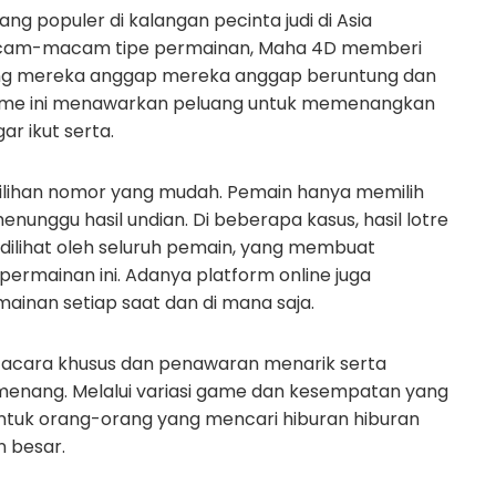
g populer di kalangan pecinta judi di Asia
cam-macam tipe permainan, Maha 4D memberi
ng mereka anggap mereka anggap beruntung dan
Game ini menawarkan peluang untuk memenangkan
ar ikut serta.
ilihan nomor yang mudah. Pemain hanya memilih
unggu hasil undian. Di beberapa kasus, hasil lotre
dilihat oleh seluruh pemain, yang membuat
ermainan ini. Adanya platform online juga
nan setiap saat dan di mana saja.
n acara khusus dan penawaran menarik serta
ang. Melalui variasi game dan kesempatan yang
untuk orang-orang yang mencari hiburan hiburan
 besar.