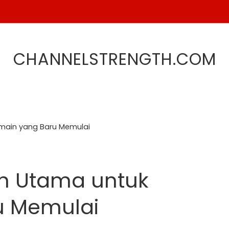
CHANNELSTRENGTH.COM
main yang Baru Memulai
n Utama untuk
u Memulai