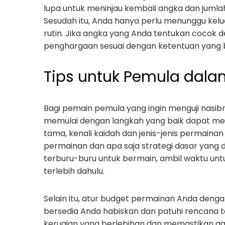
lupa untuk meninjau kembali angka dan juml
Sesudah itu, Anda hanya perlu menunggu kel
rutin. Jika angka yang Anda tentukan cocok 
penghargaan sesuai dengan ketentuan yang b
Tips untuk Pemula dal
Bagi pemain pemula yang ingin menguji nasi
memulai dengan langkah yang baik dapat me
tama, kenali kaidah dan jenis-jenis permain
permainan dan apa saja strategi dasar yang
terburu-buru untuk bermain, ambil waktu unt
terlebih dahulu.
Selain itu, atur budget permainan Anda deng
bersedia Anda habiskan dan patuhi rencana 
kerugian yang berlebihan dan memastikan ag