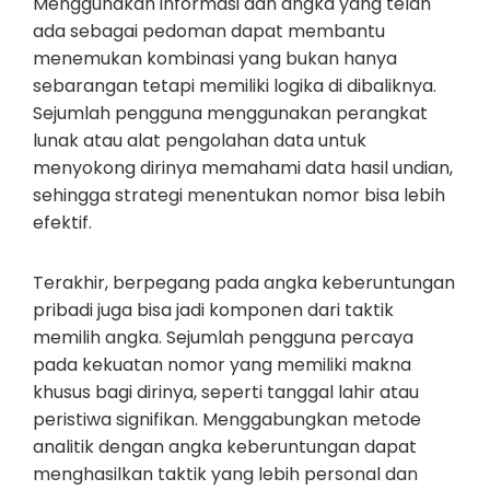
Menggunakan informasi dan angka yang telah
ada sebagai pedoman dapat membantu
menemukan kombinasi yang bukan hanya
sebarangan tetapi memiliki logika di dibaliknya.
Sejumlah pengguna menggunakan perangkat
lunak atau alat pengolahan data untuk
menyokong dirinya memahami data hasil undian,
sehingga strategi menentukan nomor bisa lebih
efektif.
Terakhir, berpegang pada angka keberuntungan
pribadi juga bisa jadi komponen dari taktik
memilih angka. Sejumlah pengguna percaya
pada kekuatan nomor yang memiliki makna
khusus bagi dirinya, seperti tanggal lahir atau
peristiwa signifikan. Menggabungkan metode
analitik dengan angka keberuntungan dapat
menghasilkan taktik yang lebih personal dan