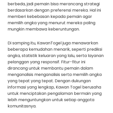
berbeda, jadi pemain bisa merancang strategi
berdasarkan dengan preferensi mereka. Hal ini
memberi kebebasan kepada pemain agar
memilih angka yang menurut mereka paling
mungkin membawa keberuntungan.
Di samping itu, KawanTogel juga menawarkan
beberapa kemudahan menarik, seperti prediksi
angka, statistik keluaran yang lalu, serta layanan
pelanggan yang responsif. Fitur-fitur ini
dirancang untuk membantu pemain dalam
menganalisis menganalisis serta memilih angka
yang tepat yang tepat. Dengan dukungan
informasi yang lengkap, Kawan Togel berusaha
untuk menciptakan pengalaman bermain yang
lebih menguntungkan untuk setiap anggota
komunitasnya.