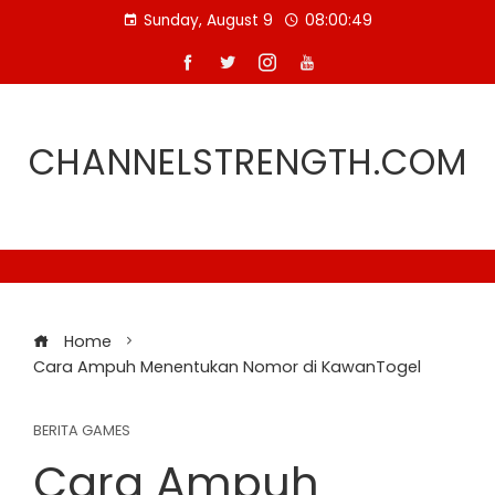
Skip
Sunday, August 9
08:00:50
to
content
CHANNELSTRENGTH.COM
Home
Cara Ampuh Menentukan Nomor di KawanTogel
BERITA GAMES
Cara Ampuh