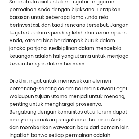
Selain itu, krusial untuk mengatur anggaran
permainan Anda dengan bijaksana. Tetapkan
batasan untuk seberapa lama Anda rela
berinvestasi, dan taati rencana tersebut. Jangan
terjebak dalam spending lebih dari kemampuan
Anda, karena bisa berdampak buruk dalam
jangka panjang. Kedisiplinan dalam mengelola
keuangan adalah hal yang utama untuk menjaga
keseimbangan dalam bermain.
Di akhir, ingat untuk memasukkan elemen
bersenang-senang dalam bermain KawanTogel.
Walaupun tujuan utama menjadi untuk menang,
penting untuk menghargai prosesnya.
Bergabung dengan komunitas atau forum dapat
menyempurnakan pengalaman bermain Anda
dan memberikan wawasan baru dari pemain lain.
Ingatlah bahwa setiap permainan adalah