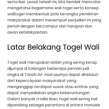
serta ilusi. Lewat telaah ini, kita hendak mencoba
mengetahui bagaimana wali togel serta konsep
walitogel membentuk pola kerangka pemikiran
masyarakat dalam menempuh perjudian ini yang
penuh dengan bercampur dari harapan dan
awan ketidakpastian.
Latar Belakang Togel Wali
Togel wali merupakan istilah yang sering kerap
dijumpai di kalangan beberapa pemain judi
angka di Tanah Air. Asal usulnya dapat ditelusuri
dari kepercayaan masyarakat yang
menganggap terdapat sosok atau entitas yang
dapat menyediakan angka keberuntungan.
Dalam banyak tradisi lisan, togel wali sering kali
dipandang sebagai perantara di antara manusia