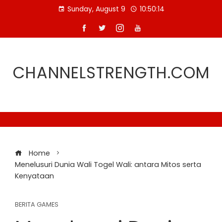
Skip
Sunday, August 9
10:50:15
to
content
CHANNELSTRENGTH.COM
Home
Menelusuri Dunia Wali Togel Wali: antara Mitos serta
Kenyataan
BERITA GAMES