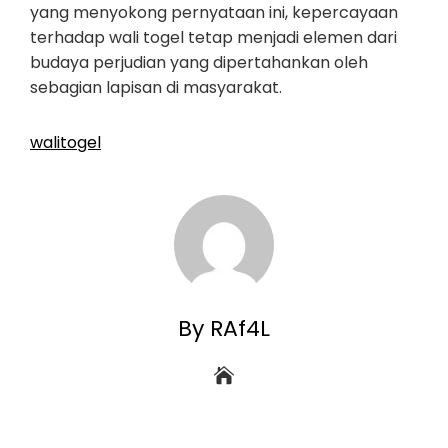
yang menyokong pernyataan ini, kepercayaan
terhadap wali togel tetap menjadi elemen dari
budaya perjudian yang dipertahankan oleh
sebagian lapisan di masyarakat.
walitogel
By RAf4L