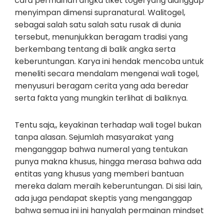
cara permainan angka tiket togel yang dianggap
menyimpan dimensi supranatural. Walitogel,
sebagai salah satu salah satu rusak di dunia
tersebut, menunjukkan beragam tradisi yang
berkembang tentang di balik angka serta
keberuntungan. Karya ini hendak mencoba untuk
meneliti secara mendalam mengenai wali togel,
menyusuri beragam cerita yang ada beredar
serta fakta yang mungkin terlihat di baliknya.
Tentu saja,, keyakinan terhadap wali togel bukan
tanpa alasan. Sejumlah masyarakat yang
menganggap bahwa numeral yang tentukan
punya makna khusus, hingga merasa bahwa ada
entitas yang khusus yang memberi bantuan
mereka dalam meraih keberuntungan. Di sisi lain,
ada juga pendapat skeptis yang menganggap
bahwa semua ini ini hanyalah permainan mindset