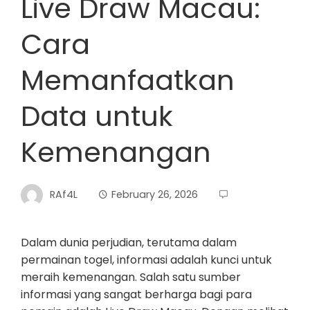
Live Draw Macau:
Cara
Memanfaatkan
Data untuk
Kemenangan
RAf4L
February 26, 2026
Dalam dunia perjudian, terutama dalam
permainan togel, informasi adalah kunci untuk
meraih kemenangan. Salah satu sumber
informasi yang sangat berharga bagi para