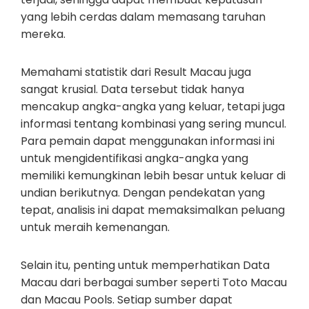
yang lebih cerdas dalam memasang taruhan
mereka.
Memahami statistik dari Result Macau juga
sangat krusial. Data tersebut tidak hanya
mencakup angka-angka yang keluar, tetapi juga
informasi tentang kombinasi yang sering muncul.
Para pemain dapat menggunakan informasi ini
untuk mengidentifikasi angka-angka yang
memiliki kemungkinan lebih besar untuk keluar di
undian berikutnya. Dengan pendekatan yang
tepat, analisis ini dapat memaksimalkan peluang
untuk meraih kemenangan.
Selain itu, penting untuk memperhatikan Data
Macau dari berbagai sumber seperti Toto Macau
dan Macau Pools. Setiap sumber dapat