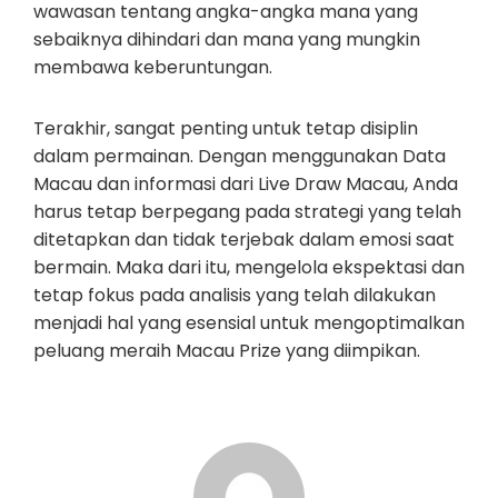
wawasan tentang angka-angka mana yang
sebaiknya dihindari dan mana yang mungkin
membawa keberuntungan.
Terakhir, sangat penting untuk tetap disiplin
dalam permainan. Dengan menggunakan Data
Macau dan informasi dari Live Draw Macau, Anda
harus tetap berpegang pada strategi yang telah
ditetapkan dan tidak terjebak dalam emosi saat
bermain. Maka dari itu, mengelola ekspektasi dan
tetap fokus pada analisis yang telah dilakukan
menjadi hal yang esensial untuk mengoptimalkan
peluang meraih Macau Prize yang diimpikan.