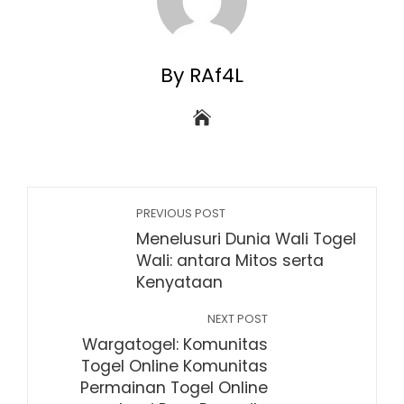
By RAf4L
PREVIOUS POST
Menelusuri Dunia Wali Togel
Wali: antara Mitos serta
Kenyataan
NEXT POST
Wargatogel: Komunitas
Togel Online Komunitas
Permainan Togel Online