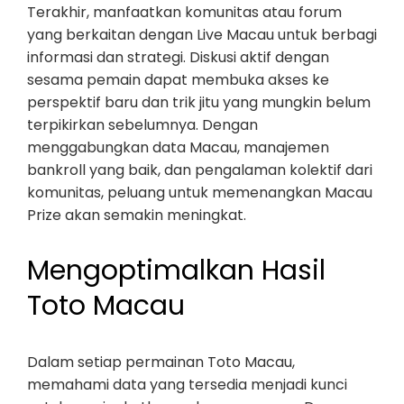
Terakhir, manfaatkan komunitas atau forum
yang berkaitan dengan Live Macau untuk berbagi
informasi dan strategi. Diskusi aktif dengan
sesama pemain dapat membuka akses ke
perspektif baru dan trik jitu yang mungkin belum
terpikirkan sebelumnya. Dengan
menggabungkan data Macau, manajemen
bankroll yang baik, dan pengalaman kolektif dari
komunitas, peluang untuk memenangkan Macau
Prize akan semakin meningkat.
Mengoptimalkan Hasil
Toto Macau
Dalam setiap permainan Toto Macau,
memahami data yang tersedia menjadi kunci