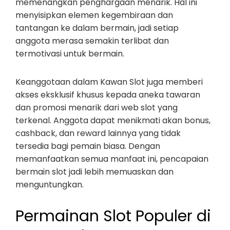
memenangkan penghargaan menarik. Hal ini
menyisipkan elemen kegembiraan dan
tantangan ke dalam bermain, jadi setiap
anggota merasa semakin terlibat dan
termotivasi untuk bermain.
Keanggotaan dalam Kawan Slot juga memberi
akses eksklusif khusus kepada aneka tawaran
dan promosi menarik dari web slot yang
terkenal. Anggota dapat menikmati akan bonus,
cashback, dan reward lainnya yang tidak
tersedia bagi pemain biasa. Dengan
memanfaatkan semua manfaat ini, pencapaian
bermain slot jadi lebih memuaskan dan
menguntungkan.
Permainan Slot Populer di