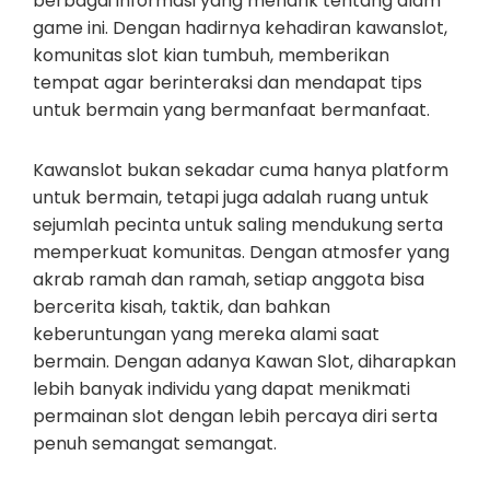
berbagai informasi yang menarik tentang alam
game ini. Dengan hadirnya kehadiran kawanslot,
komunitas slot kian tumbuh, memberikan
tempat agar berinteraksi dan mendapat tips
untuk bermain yang bermanfaat bermanfaat.
Kawanslot bukan sekadar cuma hanya platform
untuk bermain, tetapi juga adalah ruang untuk
sejumlah pecinta untuk saling mendukung serta
memperkuat komunitas. Dengan atmosfer yang
akrab ramah dan ramah, setiap anggota bisa
bercerita kisah, taktik, dan bahkan
keberuntungan yang mereka alami saat
bermain. Dengan adanya Kawan Slot, diharapkan
lebih banyak individu yang dapat menikmati
permainan slot dengan lebih percaya diri serta
penuh semangat semangat.