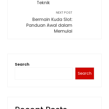
Teknik
NEXT POST
Bermain Kuda Slot:
Panduan Awal dalam
Memulai
Search
Search