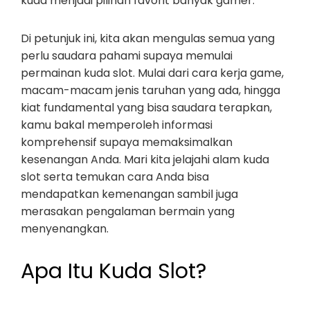
kuda menjadi pilihan favorit banyak gamer.
Di petunjuk ini, kita akan mengulas semua yang
perlu saudara pahami supaya memulai
permainan kuda slot. Mulai dari cara kerja game,
macam-macam jenis taruhan yang ada, hingga
kiat fundamental yang bisa saudara terapkan,
kamu bakal memperoleh informasi
komprehensif supaya memaksimalkan
kesenangan Anda. Mari kita jelajahi alam kuda
slot serta temukan cara Anda bisa
mendapatkan kemenangan sambil juga
merasakan pengalaman bermain yang
menyenangkan.
Apa Itu Kuda Slot?