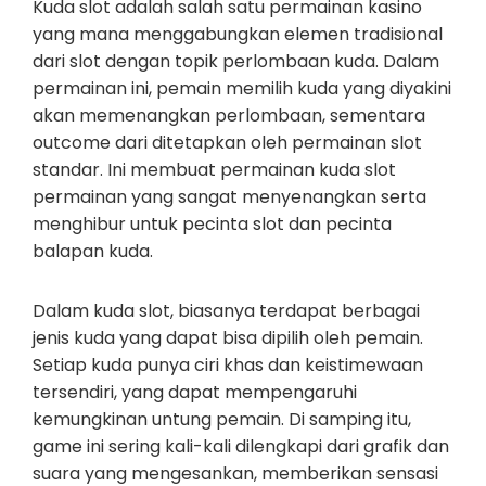
Kuda slot adalah salah satu permainan kasino
yang mana menggabungkan elemen tradisional
dari slot dengan topik perlombaan kuda. Dalam
permainan ini, pemain memilih kuda yang diyakini
akan memenangkan perlombaan, sementara
outcome dari ditetapkan oleh permainan slot
standar. Ini membuat permainan kuda slot
permainan yang sangat menyenangkan serta
menghibur untuk pecinta slot dan pecinta
balapan kuda.
Dalam kuda slot, biasanya terdapat berbagai
jenis kuda yang dapat bisa dipilih oleh pemain.
Setiap kuda punya ciri khas dan keistimewaan
tersendiri, yang dapat mempengaruhi
kemungkinan untung pemain. Di samping itu,
game ini sering kali-kali dilengkapi dari grafik dan
suara yang mengesankan, memberikan sensasi