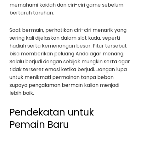
memahami kaidah dan ciri-ciri game sebelum
bertaruh taruhan.
Saat bermain, perhatikan ciri-ciri menarik yang
sering kali dijelaskan dalam slot kuda, seperti
hadiah serta kemenangan besar. Fitur tersebut
bisa memberikan peluang Anda agar menang.
Selalu berjudi dengan sebijak mungkin serta agar
tidak terseret emosi ketika berjudi. Jangan lupa
untuk menikmati permainan tanpa beban
supaya pengalaman bermain kalian menjadi
lebih baik.
Pendekatan untuk
Pemain Baru