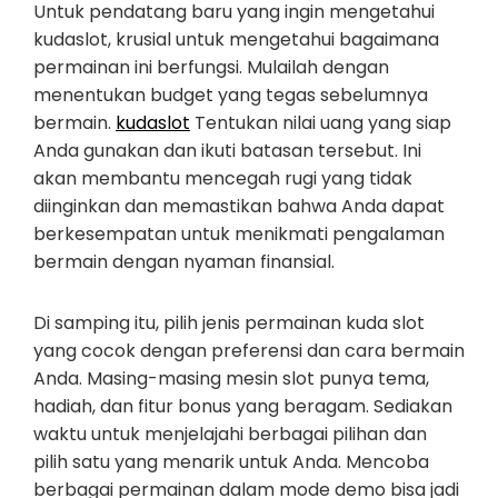
Untuk pendatang baru yang ingin mengetahui
kudaslot, krusial untuk mengetahui bagaimana
permainan ini berfungsi. Mulailah dengan
menentukan budget yang tegas sebelumnya
bermain.
kudaslot
Tentukan nilai uang yang siap
Anda gunakan dan ikuti batasan tersebut. Ini
akan membantu mencegah rugi yang tidak
diinginkan dan memastikan bahwa Anda dapat
berkesempatan untuk menikmati pengalaman
bermain dengan nyaman finansial.
Di samping itu, pilih jenis permainan kuda slot
yang cocok dengan preferensi dan cara bermain
Anda. Masing-masing mesin slot punya tema,
hadiah, dan fitur bonus yang beragam. Sediakan
waktu untuk menjelajahi berbagai pilihan dan
pilih satu yang menarik untuk Anda. Mencoba
berbagai permainan dalam mode demo bisa jadi