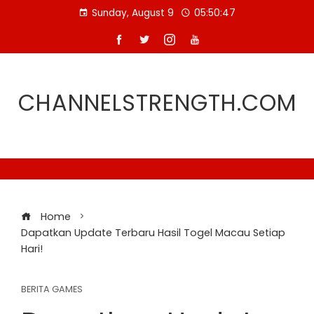
Skip
Sunday, August 9
05:50:48
to
content
CHANNELSTRENGTH.COM
Home
Dapatkan Update Terbaru Hasil Togel Macau Setiap
Hari!
BERITA GAMES