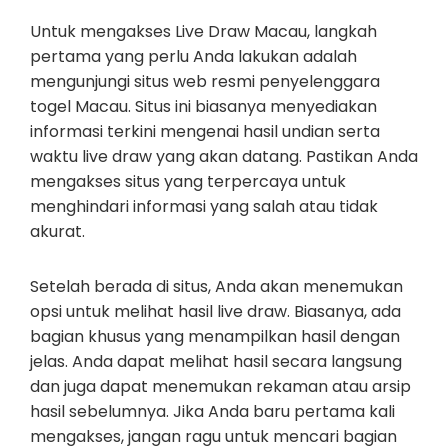
Untuk mengakses Live Draw Macau, langkah
pertama yang perlu Anda lakukan adalah
mengunjungi situs web resmi penyelenggara
togel Macau. Situs ini biasanya menyediakan
informasi terkini mengenai hasil undian serta
waktu live draw yang akan datang. Pastikan Anda
mengakses situs yang terpercaya untuk
menghindari informasi yang salah atau tidak
akurat.
Setelah berada di situs, Anda akan menemukan
opsi untuk melihat hasil live draw. Biasanya, ada
bagian khusus yang menampilkan hasil dengan
jelas. Anda dapat melihat hasil secara langsung
dan juga dapat menemukan rekaman atau arsip
hasil sebelumnya. Jika Anda baru pertama kali
mengakses, jangan ragu untuk mencari bagian