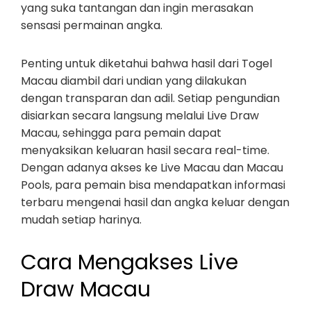
yang suka tantangan dan ingin merasakan
sensasi permainan angka.
Penting untuk diketahui bahwa hasil dari Togel
Macau diambil dari undian yang dilakukan
dengan transparan dan adil. Setiap pengundian
disiarkan secara langsung melalui Live Draw
Macau, sehingga para pemain dapat
menyaksikan keluaran hasil secara real-time.
Dengan adanya akses ke Live Macau dan Macau
Pools, para pemain bisa mendapatkan informasi
terbaru mengenai hasil dan angka keluar dengan
mudah setiap harinya.
Cara Mengakses Live
Draw Macau