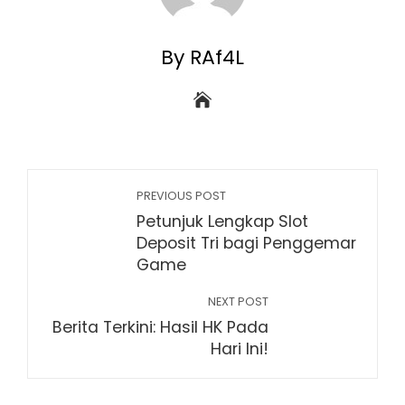
By RAf4L
PREVIOUS POST
Petunjuk Lengkap Slot
Deposit Tri bagi Penggemar
Game
NEXT POST
Berita Terkini: Hasil HK Pada
Hari Ini!