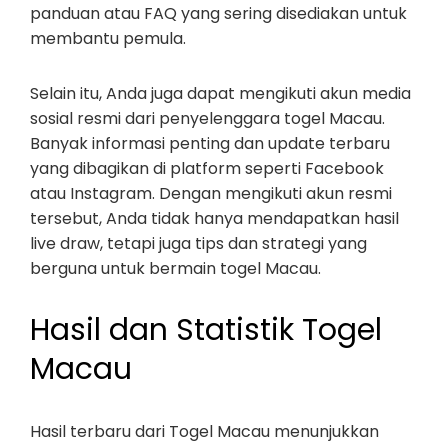
panduan atau FAQ yang sering disediakan untuk
membantu pemula.
Selain itu, Anda juga dapat mengikuti akun media
sosial resmi dari penyelenggara togel Macau.
Banyak informasi penting dan update terbaru
yang dibagikan di platform seperti Facebook
atau Instagram. Dengan mengikuti akun resmi
tersebut, Anda tidak hanya mendapatkan hasil
live draw, tetapi juga tips dan strategi yang
berguna untuk bermain togel Macau.
Hasil dan Statistik Togel
Macau
Hasil terbaru dari Togel Macau menunjukkan