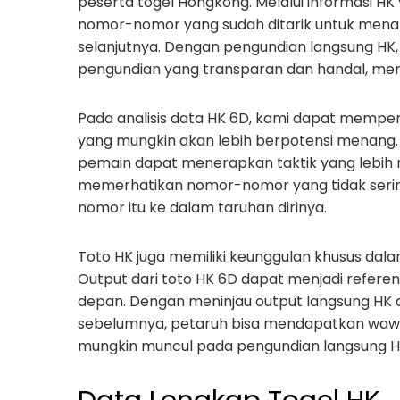
peserta togel Hongkong. Melalui informasi HK
nomor-nomor yang sudah ditarik untuk mena
selanjutnya. Dengan pengundian langsung HK
pengundian yang transparan dan handal, menjam
Pada analisis data HK 6D, kami dapat memper
yang mungkin akan lebih berpotensi menang
pemain dapat menerapkan taktik yang lebih 
memerhatikan nomor-nomor yang tidak serin
nomor itu ke dalam taruhan dirinya.
Toto HK juga memiliki keunggulan khusus dalam
Output dari toto HK 6D dapat menjadi refere
depan. Dengan meninjau output langsung HK
sebelumnya, petaruh bisa mendapatkan wawa
mungkin muncul pada pengundian langsung HK