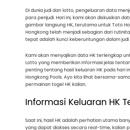
Di dunia judi dan lotto, pengeluaran data men
para penjudi. Hari ini, kami akan diskusikan d
gambar langsung HK, terutama untuk Toto Hon
Hongkong telah menjadi sebagian dari rutinit
tepat adalah kunci keberuntungan dalam judi i
Kami akan menyajikan data HK terlengkap un
Lotto yang memberikan informasi jelas tentang 
penting tentang hasil keluaran HK pada hari i
Hongkong Pools. Ayo kita lihat bersama-sama 
permainan togel HK kalian.
Informasi Keluaran HK Te
Saat ini, hasil HK adalah perhatian utama ban
yang dapat diakses secara real-time, kalian