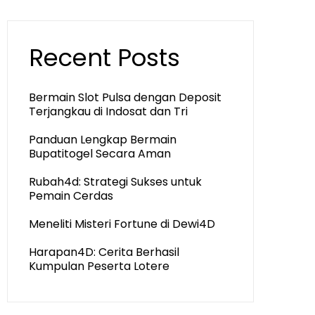
Recent Posts
Bermain Slot Pulsa dengan Deposit
Terjangkau di Indosat dan Tri
Panduan Lengkap Bermain
Bupatitogel Secara Aman
Rubah4d: Strategi Sukses untuk
Pemain Cerdas
Meneliti Misteri Fortune di Dewi4D
Harapan4D: Cerita Berhasil
Kumpulan Peserta Lotere