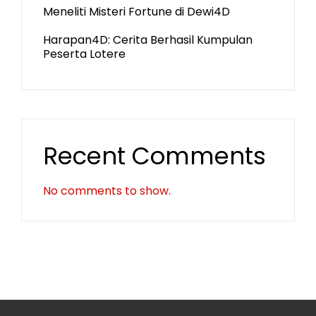
Meneliti Misteri Fortune di Dewi4D
Harapan4D: Cerita Berhasil Kumpulan
Peserta Lotere
Recent Comments
No comments to show.