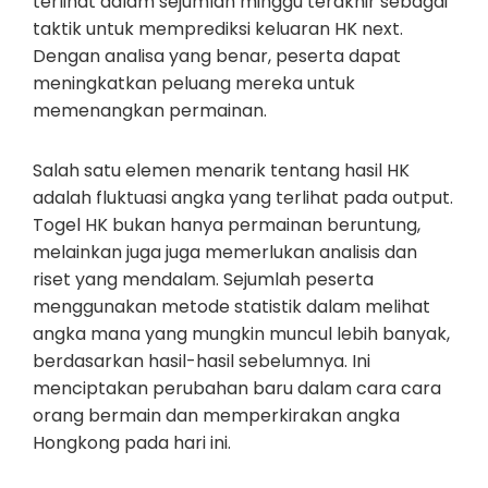
terlihat dalam sejumlah minggu terakhir sebagai
taktik untuk memprediksi keluaran HK next.
Dengan analisa yang benar, peserta dapat
meningkatkan peluang mereka untuk
memenangkan permainan.
Salah satu elemen menarik tentang hasil HK
adalah fluktuasi angka yang terlihat pada output.
Togel HK bukan hanya permainan beruntung,
melainkan juga juga memerlukan analisis dan
riset yang mendalam. Sejumlah peserta
menggunakan metode statistik dalam melihat
angka mana yang mungkin muncul lebih banyak,
berdasarkan hasil-hasil sebelumnya. Ini
menciptakan perubahan baru dalam cara cara
orang bermain dan memperkirakan angka
Hongkong pada hari ini.