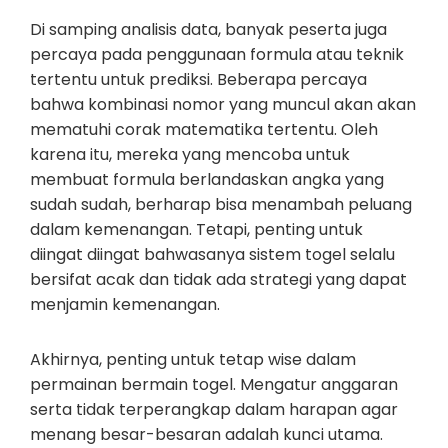
Di samping analisis data, banyak peserta juga
percaya pada penggunaan formula atau teknik
tertentu untuk prediksi. Beberapa percaya
bahwa kombinasi nomor yang muncul akan akan
mematuhi corak matematika tertentu. Oleh
karena itu, mereka yang mencoba untuk
membuat formula berlandaskan angka yang
sudah sudah, berharap bisa menambah peluang
dalam kemenangan. Tetapi, penting untuk
diingat diingat bahwasanya sistem togel selalu
bersifat acak dan tidak ada strategi yang dapat
menjamin kemenangan.
Akhirnya, penting untuk tetap wise dalam
permainan bermain togel. Mengatur anggaran
serta tidak terperangkap dalam harapan agar
menang besar-besaran adalah kunci utama.