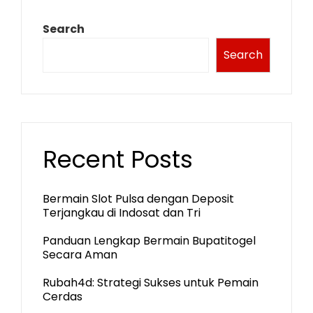
Search
Search
Recent Posts
Bermain Slot Pulsa dengan Deposit
Terjangkau di Indosat dan Tri
Panduan Lengkap Bermain Bupatitogel
Secara Aman
Rubah4d: Strategi Sukses untuk Pemain
Cerdas