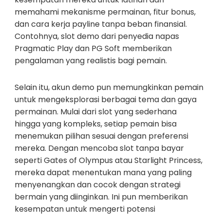
memahami mekanisme permainan, fitur bonus,
dan cara kerja payline tanpa beban finansial.
Contohnya, slot demo dari penyedia napas
Pragmatic Play dan PG Soft memberikan
pengalaman yang realistis bagi pemain.
Selain itu, akun demo pun memungkinkan pemain
untuk mengeksplorasi berbagai tema dan gaya
permainan. Mulai dari slot yang sederhana
hingga yang kompleks, setiap pemain bisa
menemukan pilihan sesuai dengan preferensi
mereka. Dengan mencoba slot tanpa bayar
seperti Gates of Olympus atau Starlight Princess,
mereka dapat menentukan mana yang paling
menyenangkan dan cocok dengan strategi
bermain yang diinginkan. Ini pun memberikan
kesempatan untuk mengerti potensi