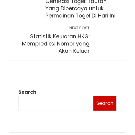
Generasi Togel: Tautan
Yang Dipercaya untuk
Permainan Togel Di Hari Ini
NEXT POST
Statistik Keluaran HKG:
Memprediksi Nomor yang
Akan Keluar
Search
Search