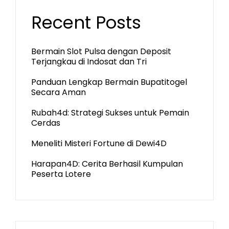
Recent Posts
Bermain Slot Pulsa dengan Deposit
Terjangkau di Indosat dan Tri
Panduan Lengkap Bermain Bupatitogel
Secara Aman
Rubah4d: Strategi Sukses untuk Pemain
Cerdas
Meneliti Misteri Fortune di Dewi4D
Harapan4D: Cerita Berhasil Kumpulan
Peserta Lotere