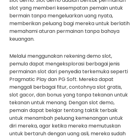
slot demo. Slot demo adalah bentuk permainan
slot yang memberi kesempatan pemain untuk
bermain tanpa mengeluarkan uang nyata,
memberikan peluang bagi mereka untuk berlatih
memahami aturan permainan tanpa bahaya
keuangan.
Melalui menggunakan rekening demo slot,
pemula dapat mengeksplorasi berbagai jenis
permainan slot dari penyedia terkemuka seperti
Pragmatic Play dan PG Soft. Mereka dapat
menggali berbagai fitur, contohnya slot gratis,
slot gacor, dan bonus yang tanpa tekanan untuk
tekanan untuk menang. Dengan slot demo,
pemain dapat belajar tentang taktik terbaik
untuk menambah peluang kemenangan untuk
diri mereka, agar ketika mereka memutuskan
untuk bertaruh dengan uang asli, mereka sudah