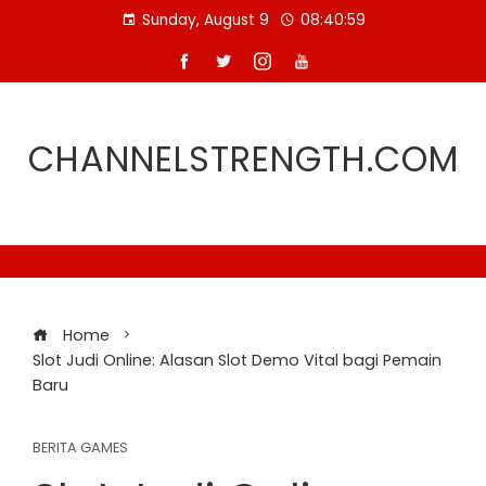
Skip
Sunday, August 9
08:40:59
to
content
CHANNELSTRENGTH.COM
Home
Slot Judi Online: Alasan Slot Demo Vital bagi Pemain
Baru
BERITA GAMES