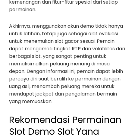
kemenangan dan fitur-fitur spesial dari setiap
permainan.
Akhirnya, menggunakan akun demo tidak hanya
untuk latihan, tetapi juga sebagai alat evaluasi
untuk menemukan slot gacor sesuai. Pemain
dapat mengamati tingkat RTP dan volatilitas dari
berbagai slot, yang sangat penting untuk
memaksimalkan peluang menang di masa
depan. Dengan informasi ini, pemain dapat lebih
percaya diri saat beralih ke permainan dengan
uang asli, menambah peluang mereka untuk
mendapat jackpot dan pengalaman bermain
yang memuaskan.
Rekomendasi Permainan
Slot Demo Slot Yang