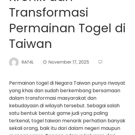
Transformasi
Permainan Togel di
Taiwan
RAf4L
November 17, 2025
Permainan togel di Negara Taiwan punya riwayat
yang khas dan sudah berkembang bersamaan
dalam transformasi masyarakat dan
kebudayaan di wilayah tersebut. Sebagai salah
satu bentuk bentuk game judi yang paling
terkenal, togel taiwan menarik perhatian banyak
sekali orang, baik itu dari dalam negeri maupun