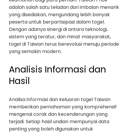
adalah salah satu teladan dari imbalan menarik
yang disediakan, mengundang lebih banyak
peserta untuk berpartisipasi dalam togel.
Dengan adanya sinergi di antara teknologi,
sistem yang teratur, dan minat masyarakat,
togel di Taiwan terus berevolusi menuju periode
yang semakin modern.
Analisis Informasi dan
Hasil
Analisa informasi dan keluaran togel Taiwan
memberikan pemahaman yang komprehensif
mengenai corak dan kecenderungan yang
terjadi. Setiap hasil undian mempunyai data
penting yang boleh digunakan untuk