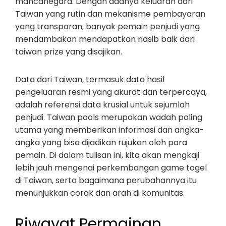
mancanegara. Dengan adanya keluaran dari
Taiwan yang rutin dan mekanisme pembayaran
yang transparan, banyak pemain penjudi yang
mendambakan mendapatkan nasib baik dari
taiwan prize yang disajikan.
Data dari Taiwan, termasuk data hasil
pengeluaran resmi yang akurat dan terpercaya,
adalah referensi data krusial untuk sejumlah
penjudi. Taiwan pools merupakan wadah paling
utama yang memberikan informasi dan angka-
angka yang bisa dijadikan rujukan oleh para
pemain. Di dalam tulisan ini, kita akan mengkaji
lebih jauh mengenai perkembangan game togel
di Taiwan, serta bagaimana perubahannya itu
menunjukkan corak dan arah di komunitas.
Riwayat Permainan