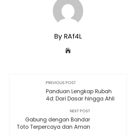
By RAf4L
PREVIOUS POST
Panduan Lengkap Rubah
4d: Dari Dasar hingga Ahli
NEXT POST
Gabung dengan Bandar
Toto Terpercaya dan Aman