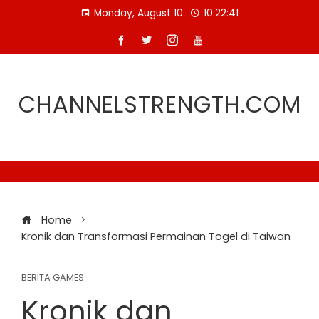
Skip
Monday, August 10
10:22:42
to
content
CHANNELSTRENGTH.COM
Home
Kronik dan Transformasi Permainan Togel di Taiwan
BERITA GAMES
Kronik dan