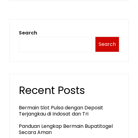
Search
Search
Recent Posts
Bermain Slot Pulsa dengan Deposit
Terjangkau di Indosat dan Tri
Panduan Lengkap Bermain Bupatitogel
Secara Aman