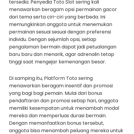
tersedia. Penyedia Toto Slot sering kali
menawarkan beragam opsi permainan gacor
dari tema serta ciri-ciri yang berbeda. Ini
memungkinkan anggota untuk menemukan
permainan sesuai sesuai dengan preferensi
individu. Dengan sejumlah opsi, setiap
pengalaman bermain dapat jadi petualangan
baru baru dan menarik, agar adrenalin tetap
tinggi saat mengejar kemenangan besar.
Di samping itu, Platform Toto sering
menawarkan beragam insentif dan promosi
yang bagi bagi pemain. Mulai dari bonus
pendaftaran dan promosi setiap hari, anggota
memiliki kesempatan untuk menambah modal
mereka dan memperluas durasi bermain.
Dengan memanfaatkan bonus tersebut,
anggota bisa menambah peluang mereka untuk