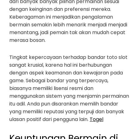
dari banyak banyak pilihan permainan sesuai
dengan keinginan dan preferensi mereka.
Keberagaman ini menjadikan pengalaman
bermain semakin lebih menarik menjadi menjadi
menantang, jadi pemain tak akan mudah cepat
merasa bosan.
Tingkat kepercayaan terhadap bandar toto slot
sangat krusial, karena hal ini berhubungan
dengan aspek keamanan dan kewajaran pada
game. Sebagai bandar yang terpercaya,
biasanya memiliki lisensi resmi dan
menggunakan sistem yang menjamin permainan
itu adil. Anda pun disarankan memilih bandar
yang memiliki reputasi yang terpuji dan banyak
ulasan positif dari pengguna lain.
Togel
Keuntungan Bermain di