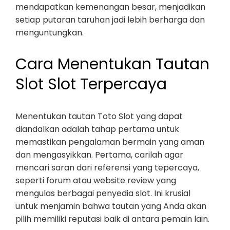
mendapatkan kemenangan besar, menjadikan
setiap putaran taruhan jadi lebih berharga dan
menguntungkan.
Cara Menentukan Tautan
Slot Slot Terpercaya
Menentukan tautan Toto Slot yang dapat
diandalkan adalah tahap pertama untuk
memastikan pengalaman bermain yang aman
dan mengasyikkan. Pertama, carilah agar
mencari saran dari referensi yang tepercaya,
seperti forum atau website review yang
mengulas berbagai penyedia slot. Ini krusial
untuk menjamin bahwa tautan yang Anda akan
pilih memiliki reputasi baik di antara pemain lain.