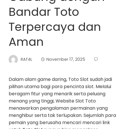
Bandar Toto
Terpercaya dan
Aman
RAf4L
November 17, 2025
Dalam alam game daring, Toto Slot sudah jadi
pilihan utama bagi para pencinta slot. Melalui
beragam fitur yang menarik serta peluang
menang yang tinggi, Website Slot Toto
menawarkan pengalaman permainan yang
menghibur serta tak terlupakan. Sejumlah para
pemain yang berusaha mencari mencari link