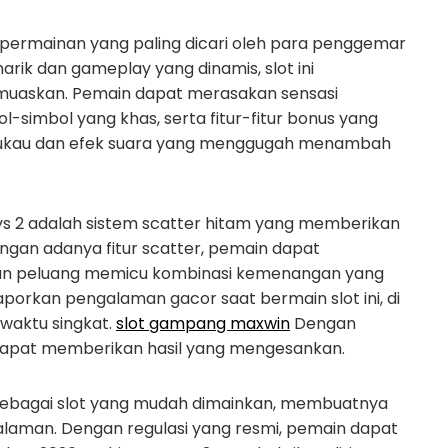
u permainan yang paling dicari oleh para penggemar
arik dan gameplay yang dinamis, slot ini
askan. Pemain dapat merasakan sensasi
-simbol yang khas, serta fitur-fitur bonus yang
mukau dan efek suara yang menggugah menambah
ys 2 adalah sistem scatter hitam yang memberikan
gan adanya fitur scatter, pemain dapat
an peluang memicu kombinasi kemenangan yang
aporkan pengalaman gacor saat bermain slot ini, di
waktu singkat.
slot gampang maxwin
Dengan
 dapat memberikan hasil yang mengesankan.
l sebagai slot yang mudah dimainkan, membuatnya
laman. Dengan regulasi yang resmi, pemain dapat