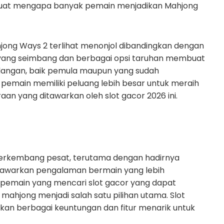
an kuat mengapa banyak pemain menjadikan Mahjong
ong Ways 2 terlihat menonjol dibandingkan dengan
itas yang seimbang dan berbagai opsi taruhan membuat
alangan, baik pemula maupun yang sudah
pemain memiliki peluang lebih besar untuk meraih
 yang ditawarkan oleh slot gacor 2026 ini.
 berkembang pesat, terutama dengan hadirnya
awarkan pengalaman bermain yang lebih
emain yang mencari slot gacor yang dapat
ahjong menjadi salah satu pilihan utama. Slot
kan berbagai keuntungan dan fitur menarik untuk