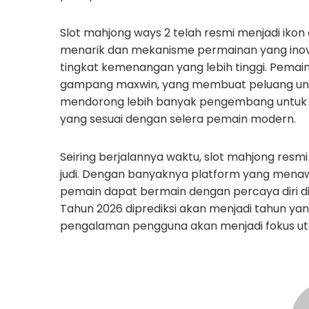
Slot mahjong ways 2 telah resmi menjadi ikon d
menarik dan mekanisme permainan yang inovat
tingkat kemenangan yang lebih tinggi. Pema
gampang maxwin, yang membuat peluang untu
mendorong lebih banyak pengembang untuk 
yang sesuai dengan selera pemain modern.
Seiring berjalannya waktu, slot mahjong res
judi. Dengan banyaknya platform yang menaw
pemain dapat bermain dengan percaya diri di
Tahun 2026 diprediksi akan menjadi tahun yang
pengalaman pengguna akan menjadi fokus ut