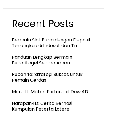
Recent Posts
Bermain Slot Pulsa dengan Deposit
Terjangkau di Indosat dan Tri
Panduan Lengkap Bermain
Bupatitogel Secara Aman
Rubah4d: Strategi Sukses untuk
Pemain Cerdas
Meneliti Misteri Fortune di Dewi4D
Harapan4D: Cerita Berhasil
Kumpulan Peserta Lotere