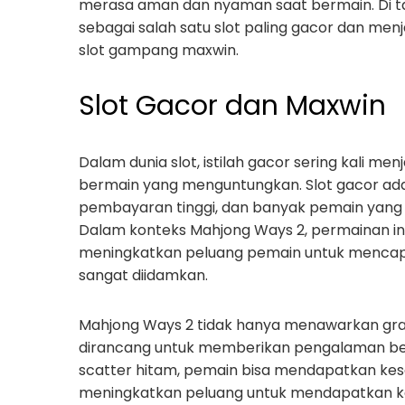
merasa aman dan nyaman saat bermain. Di t
sebagai salah satu slot paling gacor dan men
slot gampang maxwin.
Slot Gacor dan Maxwin
Dalam dunia slot, istilah gacor sering kali 
bermain yang menguntungkan. Slot gacor adal
pembayaran tinggi, dan banyak pemain yan
Dalam konteks Mahjong Ways 2, permainan i
meningkatkan peluang pemain untuk mencap
sangat diidamkan.
Mahjong Ways 2 tidak hanya menawarkan grafis
dirancang untuk memberikan pengalaman be
scatter hitam, pemain bisa mendapatkan kese
meningkatkan peluang untuk mendapatkan k