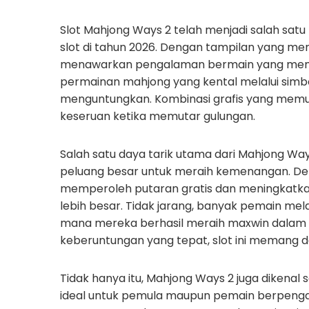
Slot Mahjong Ways 2 telah menjadi salah sat
slot di tahun 2026. Dengan tampilan yang men
menawarkan pengalaman bermain yang memu
permainan mahjong yang kental melalui simbol
menguntungkan. Kombinasi grafis yang me
keseruan ketika memutar gulungan.
Salah satu daya tarik utama dari Mahjong Wa
peluang besar untuk meraih kemenangan. Den
memperoleh putaran gratis dan meningkatk
lebih besar. Tidak jarang, banyak pemain mel
mana mereka berhasil meraih maxwin dalam 
keberuntungan yang tepat, slot ini memang
Tidak hanya itu, Mahjong Ways 2 juga dikena
ideal untuk pemula maupun pemain berpenga