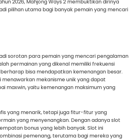
ahun 2026, Mahjong Ways 2 membuktikan dirinya
jadi pilihan utama bagi banyak pemain yang mencari
menjadi sorotan para pemain yang mencari pengalaman
ah permainan yang dikenal memiliki frekuensi
g berharap bisa mendapatkan kemenangan besar.
ni menawarkan mekanisme unik yang dapat
ai maxwin, yaitu kemenangan maksimum yang
 yang menarik, tetapi juga fitur-fitur yang
rmain yang menyenangkan. Dengan adanya slot
mpatan bonus yang lebih banyak. Slot ini
ombinasi pemenang, terutama bagi mereka yang