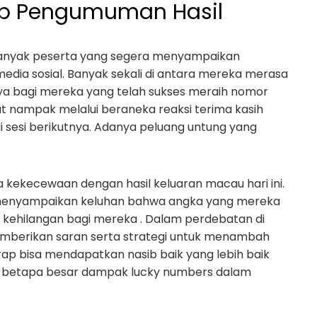
ap Pengumuman Hasil
 banyak peserta yang segera menyampaikan
dia sosial. Banyak sekali di antara mereka merasa
ya bagi mereka yang telah sukses meraih nomor
t nampak melalui beraneka reaksi terima kasih
 sesi berikutnya. Adanya peluang untung yang
 kekecewaan dengan hasil keluaran macau hari ini.
menyampaikan keluhan bahwa angka yang mereka
 kehilangan bagi mereka . Dalam perdebatan di
berikan saran serta strategi untuk menambah
ap bisa mendapatkan nasib baik yang lebih baik
an betapa besar dampak lucky numbers dalam