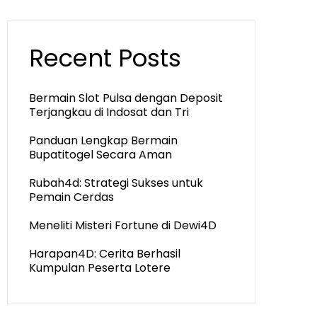
Recent Posts
Bermain Slot Pulsa dengan Deposit
Terjangkau di Indosat dan Tri
Panduan Lengkap Bermain
Bupatitogel Secara Aman
Rubah4d: Strategi Sukses untuk
Pemain Cerdas
Meneliti Misteri Fortune di Dewi4D
Harapan4D: Cerita Berhasil
Kumpulan Peserta Lotere