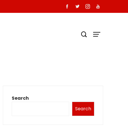
Search
Search