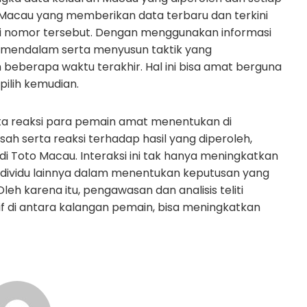
to Macau yang memberikan data terbaru dan terkini
 nomor tersebut. Dengan menggunakan informasi
s mendalam serta menyusun taktik yang
eberapa waktu terakhir. Hal ini bisa amat berguna
ilih kemudian.
serta reaksi para pemain amat menentukan di
sah serta reaksi terhadap hasil yang diperoleh,
i Toto Macau. Interaksi ini tak hanya meningkatkan
ndividu lainnya dalam menentukan keputusan yang
leh karena itu, pengawasan dan analisis teliti
if di antara kalangan pemain, bisa meningkatkan