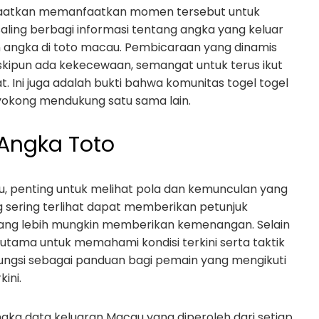
faatkan memanfaatkan momen tersebut untuk
ling berbagi informasi tentang angka yang keluar
 angka di toto macau. Pembicaraan yang dinamis
ipun ada kekecewaan, semangat untuk terus ikut
. Ini juga adalah bukti bahwa komunitas togel togel
yokong mendukung satu sama lain.
 Angka Toto
u, penting untuk melihat pola dan kemunculan yang
g sering terlihat dapat memberikan petunjuk
ang lebih mungkin memberikan kemenangan. Selain
 utama untuk memahami kondisi terkini serta taktik
rfungsi sebagai panduan bagi pemain yang mengikuti
ini.
ngka data keluaran Macau yang diperoleh dari setiap