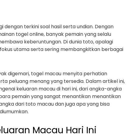
i dengan terkini soal hasil serta undian. Dengan
ainan togel online, banyak pemain yang selalu
embawa keberuntungan. Di dunia toto, apalagi
 fokus utama serta sering membangkitkan berbagai
nyak digemari, togel macau menyita perhatian
rta peluang menang yang tersedia. Dalam artikel ini,
nai keluaran macau di hari ini, dari angka-angka
para pemain yang sangat menantikan menantikan
-angka dari toto macau dan juga apa yang bisa
a diumumkan.
luaran Macau Hari Ini