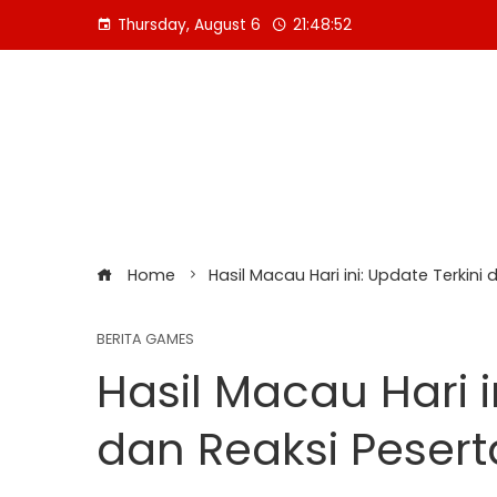
Skip
Thursday, August 6
21:48:52
to
content
Home
Hasil Macau Hari ini: Update Terkini
BERITA GAMES
Hasil Macau Hari i
dan Reaksi Pesert