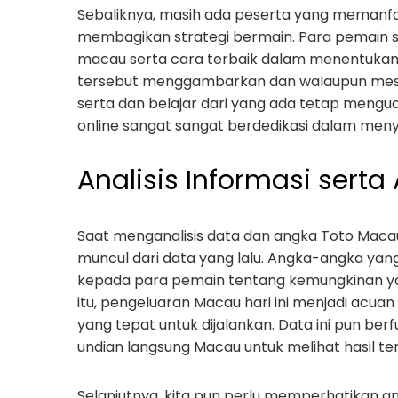
Sebaliknya, masih ada peserta yang meman
membagikan strategi bermain. Para pemain sa
macau serta cara terbaik dalam menentukan
tersebut menggambarkan dan walaupun mesk
serta dan belajar dari yang ada tetap menguat
online sangat sangat berdedikasi dalam men
Analisis Informasi serta
Saat menganalisis data dan angka Toto Maca
muncul dari data yang lalu. Angka-angka yan
kepada para pemain tentang kemungkinan y
itu, pengeluaran Macau hari ini menjadi acuan
yang tepat untuk dijalankan. Data ini pun be
undian langsung Macau untuk melihat hasil terk
Selanjutnya, kita pun perlu memperhatikan a