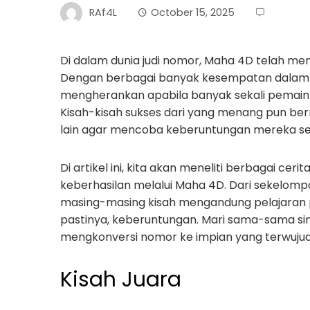
RAf4L
October 15, 2025
Di dalam dunia judi nomor, Maha 4D telah menj
Dengan berbagai banyak kesempatan dalam 
mengherankan apabila banyak sekali pemain
Kisah-kisah sukses dari yang menang pun be
lain agar mencoba keberuntungan mereka sen
Di artikel ini, kita akan meneliti berbagai cer
keberhasilan melalui Maha 4D. Dari sekelo
masing-masing kisah mengandung pelajaran p
pastinya, keberuntungan. Mari sama-sama si
mengkonversi nomor ke impian yang terwujud
Kisah Juara