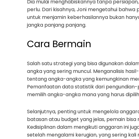
Dia mulai menghabiskannya tanpa persiapan, 
perlu. Dari kisahnya, Joni mengetahui bahwa 
untuk menjamin keberhasilannya bukan hanya
jangka panjang panjang.
Cara Bermain
Salah satu strategi yang bisa digunakan d
angka yang sering muncul. Menganalisis hasi
tentang angka-angka yang kemungkinan memil
Pemanfaatan data statistik dari pengundia
memilih angka-angka mana yang harus dipilih
Selanjutnya, penting untuk mengelola angga
batasan atau budget yang jelas, pemain bisa
Kedisiplinan dalam mengikuti anggaran ini ju
setelah mengalami kerugian, yang sering kali