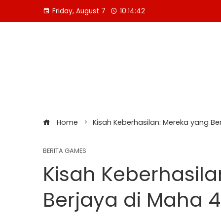
Skip
Friday, August 7
10:14:43
to
content
Home
Kisah Keberhasilan: Mereka yang Be
BERITA GAMES
Kisah Keberhasil
Berjaya di Maha 