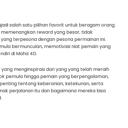
adi salah satu pilihan favorit untuk beragam orang.
memenangkan reward yang besar, tidak
 yang terpesona dengan pesona permainan ini.
rmula bermunculan, memotivasi niat pemain yang
diri di Maha 4D.
ita yang menginspirasi dari yang yang telah meraih
mpok pemula hingga pemain yang berpengalaman,
enting tentang keberanian, ketekunan, serta
mak perjalanan itu dan bagaimana mereka bisa
.