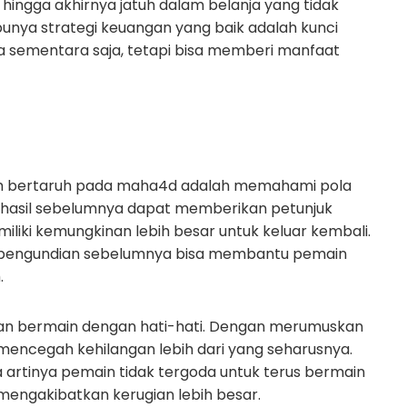
hingga akhirnya jatuh dalam belanja yang tidak
punya strategi keuangan yang baik adalah kunci
 sementara saja, tetapi bisa memberi manfaat
alam bertaruh pada maha4d adalah memahami pola
l-hasil sebelumnya dapat memberikan petunjuk
iki kemungkinan lebih besar untuk keluar kembali.
n-pengundian sebelumnya bisa membantu pemain
.
ran bermain dengan hati-hati. Dengan merumuskan
 mencegah kehilangan lebih dari yang seharusnya.
ga artinya pemain tidak tergoda untuk terus bermain
 mengakibatkan kerugian lebih besar.