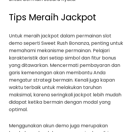
Tips Meraih Jackpot
Untuk meraih jackpot dalam permainan slot
demo seperti Sweet Rush Bonanza, penting untuk
memahami mekanisme permainan. Pelajari
karakteristik dari setiap simbol dan fitur bonus
yang ditawarkan. Mencermati pembayaran dan
garis kemenangan akan membantu Anda
mengatur strategi bermain. Kenali juga kapan
waktu terbaik untuk melakukan taruhan
maksimal, karena seringkali jackpot lebih mudah
didapat ketika bermain dengan modal yang
optimal.
Menggunakan akun demo juga merupakan