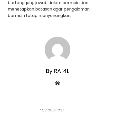
bertanggung jawab dalam bermain dan
menetapkan batasan agar pengalaman
bermain tetap menyenangkan.
By RAf4L
PREVIOUS POST