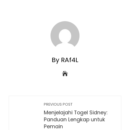
By RAf4L
PREVIOUS POST
Menjelajahi Togel Sidney:
Panduan Lengkap untuk
Pemain