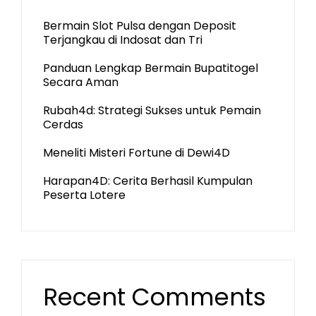
Bermain Slot Pulsa dengan Deposit
Terjangkau di Indosat dan Tri
Panduan Lengkap Bermain Bupatitogel
Secara Aman
Rubah4d: Strategi Sukses untuk Pemain
Cerdas
Meneliti Misteri Fortune di Dewi4D
Harapan4D: Cerita Berhasil Kumpulan
Peserta Lotere
Recent Comments