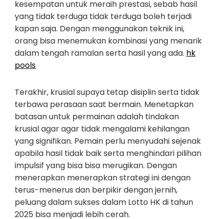
kesempatan untuk meraih prestasi, sebab hasil
yang tidak terduga tidak terduga boleh terjadi
kapan saja. Dengan menggunakan teknik ini,
orang bisa menemukan kombinasi yang menarik
dalam tengah ramalan serta hasil yang ada.
hk
pools
Terakhir, krusial supaya tetap disiplin serta tidak
terbawa perasaan saat bermain. Menetapkan
batasan untuk permainan adalah tindakan
krusial agar agar tidak mengalami kehilangan
yang signifikan. Pemain perlu menyudahi sejenak
apabila hasil tidak baik serta menghindari pilihan
impulsif yang bisa bisa merugikan. Dengan
menerapkan menerapkan strategi ini dengan
terus-menerus dan berpikir dengan jernih,
peluang dalam sukses dalam Lotto HK di tahun
2025 bisa menjadi lebih cerah.