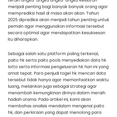
terdiri angka-angka angka-angka keluaran
menjadi penting bagi banyak banyak orang agar
memprediksi hasil di masa akan akan. Tahun
2025 diprediksi akan menjadi tahun penting untuk
pemain agar menggunakan informasi tersebut
secara optimal agar mendapatkan kesuksesan
itu diharapkan.
Sebagai salah satu platform paling terkenal,
paito hk serta paito pools menyediakan data hk
lotto serta informasi pengeluaran hk hari ini yang
amat tepat. Para penjudi togel hk mencari data
tersebut tidak hanya agar memanfaatkan waktu
luang, melainkan juga sebagai strategi agar
menambah kemungkinan dirinya dalam meraih
hadiah utama. Pada artikel ini, kami akan
membahas analisis mendalam mengenai paito
hk, dan perkiraan yang dapat menolong para