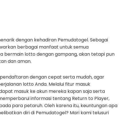
menarik dengan kehadiran Pemudatogel. Sebagai
nawarkan berbagai manfaat untuk semua
bisa bermain lotto dengan gampang, akan tetapi pun
an dan aman.
pendaftaran dengan cepat serta mudah, agar
jalanan lotto Anda. Melalui fitur masuk
apat masuk ke akun mereka kapan saja serta
s memperbarui informasi tentang Return to Player,
ada para petaruh. Oleh karena itu, keuntungan apa
elibatkan diri di Pemudatogel? Mari kami telusuri