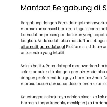
Manfaat Bergabung di S
Bergabung dengan Pemudatogel menawarkan 
merasakan sensasi bertaruh togel secara onl
kemudahan proses pendaftaran yang cepat da
langkah, Anda sudah bisa mendaftar sebaga
alternatif pemudatogel
Platform ini didisai
antarmuka yang intuitif.
Selain hal itu, Pemudatogel menawarkan berba
selalu populer di kalangan pemain. Anda bi
dengan preferensi dan gaya bermain Anda. D
merasa bosan dan senantiasa menemukan ses
Keuntungan selanjutnya adalah akses ke link
bermain tanpa kendala, meskipun jika terdapa