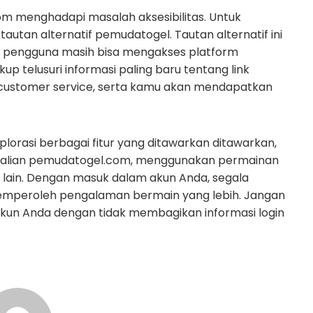
m menghadapi masalah aksesibilitas. Untuk
tautan alternatif pemudatogel. Tautan alternatif ini
 pengguna masih bisa mengakses platform
p telusuri informasi paling baru tentang link
ui customer service, serta kamu akan mendapatkan
lorasi berbagai fitur yang ditawarkan ditawarkan,
balian pemudatogel.com, menggunakan permainan
 lain. Dengan masuk dalam akun Anda, segala
emperoleh pengalaman bermain yang lebih. Jangan
un Anda dengan tidak membagikan informasi login