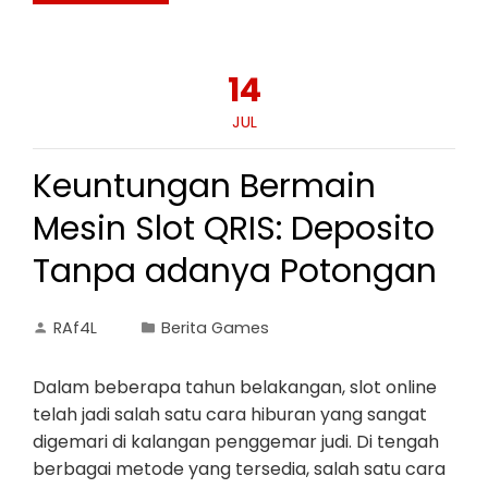
14
JUL
Keuntungan Bermain
Mesin Slot QRIS: Deposito
Tanpa adanya Potongan
RAf4L
Berita Games
Dalam beberapa tahun belakangan, slot online
telah jadi salah satu cara hiburan yang sangat
digemari di kalangan penggemar judi. Di tengah
berbagai metode yang tersedia, salah satu cara