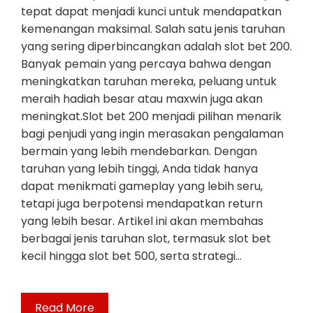
tepat dapat menjadi kunci untuk mendapatkan
kemenangan maksimal. Salah satu jenis taruhan
yang sering diperbincangkan adalah slot bet 200.
Banyak pemain yang percaya bahwa dengan
meningkatkan taruhan mereka, peluang untuk
meraih hadiah besar atau maxwin juga akan
meningkat.Slot bet 200 menjadi pilihan menarik
bagi penjudi yang ingin merasakan pengalaman
bermain yang lebih mendebarkan. Dengan
taruhan yang lebih tinggi, Anda tidak hanya
dapat menikmati gameplay yang lebih seru,
tetapi juga berpotensi mendapatkan return
yang lebih besar. Artikel ini akan membahas
berbagai jenis taruhan slot, termasuk slot bet
kecil hingga slot bet 500, serta strategi…
Read More