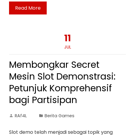
Read More
11
JUL
Membongkar Secret
Mesin Slot Demonstrasi:
Petunjuk Komprehensif
bagi Partisipan
RAf4L
Berita Games
Slot demo telah menjadi sebagai topik yang