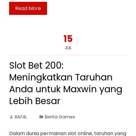
Read More
15
JUL
Slot Bet 200:
Meningkatkan Taruhan
Anda untuk Maxwin yang
Lebih Besar
RAf4L
Berita Games
Dalam dunia permainan slot online, taruhan yang