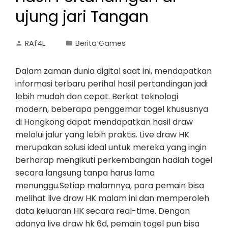
ujung jari Tangan
RAf4L
Berita Games
Dalam zaman dunia digital saat ini, mendapatkan
informasi terbaru perihal hasil pertandingan jadi
lebih mudah dan cepat. Berkat teknologi
modern, beberapa penggemar togel khususnya
di Hongkong dapat mendapatkan hasil draw
melalui jalur yang lebih praktis. Live draw HK
merupakan solusi ideal untuk mereka yang ingin
berharap mengikuti perkembangan hadiah togel
secara langsung tanpa harus lama
menunggu.Setiap malamnya, para pemain bisa
melihat live draw HK malam ini dan memperoleh
data keluaran HK secara real-time. Dengan
adanya live draw hk 6d, pemain togel pun bisa