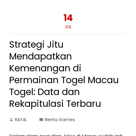
14
JUL
Strategi Jitu
Mendapatkan
Kemenangan di
Permainan Togel Macau
Togel: Data dan
Rekapitulasi Terbaru
RAf4L
Berita Games