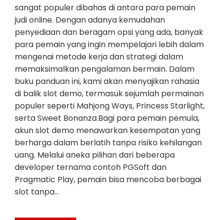
sangat populer dibahas di antara para pemain
judi online. Dengan adanya kemudahan
penyediaan dan beragam opsi yang ada, banyak
para pemain yang ingin mempelajari lebih dalam
mengenai metode kerja dan strategi dalam
memaksimalkan pengalaman bermain. Dalam
buku panduan ini, kami akan menyajikan rahasia
di balik slot demo, termasuk sejumlah permainan
populer seperti Mahjong Ways, Princess Starlight,
serta Sweet Bonanza.Bagi para pemain pemula,
akun slot demo menawarkan kesempatan yang
berharga dalam berlatih tanpa risiko kehilangan
uang. Melalui aneka pilihan dari beberapa
developer ternama contoh PGSoft dan
Pragmatic Play, pemain bisa mencoba berbagai
slot tanpa…