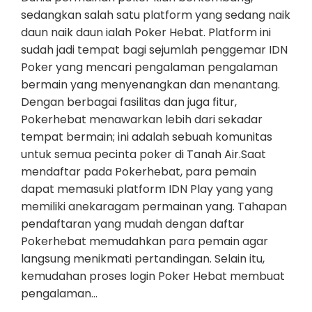
sedangkan salah satu platform yang sedang naik
daun naik daun ialah Poker Hebat. Platform ini
sudah jadi tempat bagi sejumlah penggemar IDN
Poker yang mencari pengalaman pengalaman
bermain yang menyenangkan dan menantang.
Dengan berbagai fasilitas dan juga fitur,
Pokerhebat menawarkan lebih dari sekadar
tempat bermain; ini adalah sebuah komunitas
untuk semua pecinta poker di Tanah Air.Saat
mendaftar pada Pokerhebat, para pemain
dapat memasuki platform IDN Play yang yang
memiliki anekaragam permainan yang. Tahapan
pendaftaran yang mudah dengan daftar
Pokerhebat memudahkan para pemain agar
langsung menikmati pertandingan. Selain itu,
kemudahan proses login Poker Hebat membuat
pengalaman…