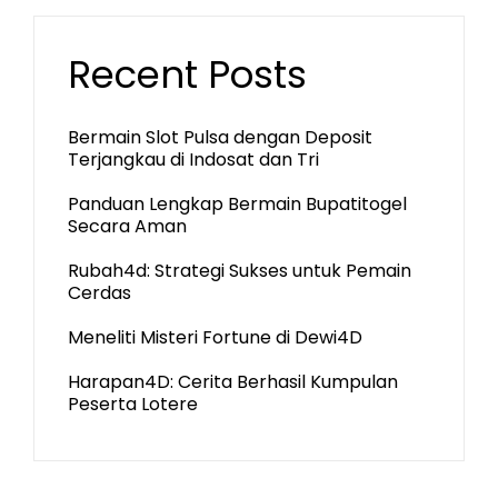
Recent Posts
Bermain Slot Pulsa dengan Deposit
Terjangkau di Indosat dan Tri
Panduan Lengkap Bermain Bupatitogel
Secara Aman
Rubah4d: Strategi Sukses untuk Pemain
Cerdas
Meneliti Misteri Fortune di Dewi4D
Harapan4D: Cerita Berhasil Kumpulan
Peserta Lotere