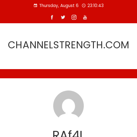
Skip
Thursday, August 6
23:10:44
to
content
CHANNELSTRENGTH.COM
RAf4L