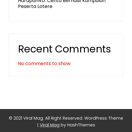
Harapan4D: Cerita Berhasil Kumpulan
Peserta Lotere
Recent Comments
No comments to show.
© 2021 Viral Mag. All Right Reserved.
WordPress Theme
|
Viral Mag
by HashThemes