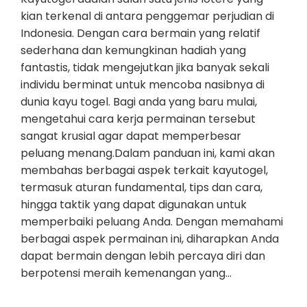
kian terkenal di antara penggemar perjudian di
Indonesia. Dengan cara bermain yang relatif
sederhana dan kemungkinan hadiah yang
fantastis, tidak mengejutkan jika banyak sekali
individu berminat untuk mencoba nasibnya di
dunia kayu togel. Bagi anda yang baru mulai,
mengetahui cara kerja permainan tersebut
sangat krusial agar dapat memperbesar
peluang menang.Dalam panduan ini, kami akan
membahas berbagai aspek terkait kayutogel,
termasuk aturan fundamental, tips dan cara,
hingga taktik yang dapat digunakan untuk
memperbaiki peluang Anda. Dengan memahami
berbagai aspek permainan ini, diharapkan Anda
dapat bermain dengan lebih percaya diri dan
berpotensi meraih kemenangan yang…