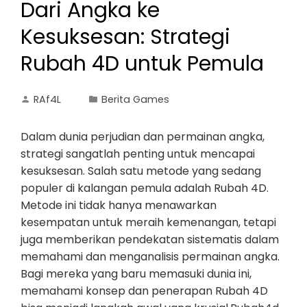
Dari Angka ke
Kesuksesan: Strategi
Rubah 4D untuk Pemula
RAf4L
Berita Games
Dalam dunia perjudian dan permainan angka,
strategi sangatlah penting untuk mencapai
kesuksesan. Salah satu metode yang sedang
populer di kalangan pemula adalah Rubah 4D.
Metode ini tidak hanya menawarkan
kesempatan untuk meraih kemenangan, tetapi
juga memberikan pendekatan sistematis dalam
memahami dan menganalisis permainan angka.
Bagi mereka yang baru memasuki dunia ini,
memahami konsep dan penerapan Rubah 4D