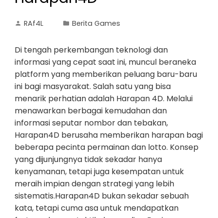
RAf4L
Berita Games
Di tengah perkembangan teknologi dan
informasi yang cepat saat ini, muncul beraneka
platform yang memberikan peluang baru-baru
ini bagi masyarakat. Salah satu yang bisa
menarik perhatian adalah Harapan 4D. Melalui
menawarkan berbagai kemudahan dan
informasi seputar nombor dan tebakan,
Harapan4D berusaha memberikan harapan bagi
beberapa pecinta permainan dan lotto. Konsep
yang dijunjungnya tidak sekadar hanya
kenyamanan, tetapi juga kesempatan untuk
meraih impian dengan strategi yang lebih
sistematis.Harapan4D bukan sekadar sebuah
kata, tetapi cuma asa untuk mendapatkan