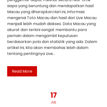
siapa yang beruntung dan mendapatkan hasil
Macau yang diharapkan.Hari ini, informasi
mengenai Toto Macau dan hasil dari Live Macau
menjadi lebih mudah diakses. Data Macau yang
akurat dan terkini sangat membantu para
pemain dalam mengambil keputusan
berdasarkan pola dan statistik yang ada. Dalam
artikel ini, kita akan membahas lebih dalam
tentang pentingnya Live…
Read More
17
JUL