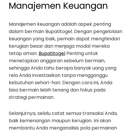
Manajemen Keuangan
Manajemen keuangan adalah aspek penting
dalam bermain Bupatitogel. Dengan pengelolaan
keuangan yang baik, pemain dapat menghindari
kerugian besar dan menjaga modal mereka
tetap aman.
Bupatitogel
Penting untuk
menetapkan anggaran sebelum bermain,
sehingga Anda tahu berapa banyak uang yang
rela Anda investasikan tanpa mengganggu
kebutuhan sehari-hari. Dengan cara ini, Anda
bisa bermain lebih tenang dan fokus pada
strategi permainan.
Selanjutnya, selalu catat semua transaksi Anda,
baik kemenangan maupun kerugian. Ini akan
membantu Anda menganalisis pola permainan