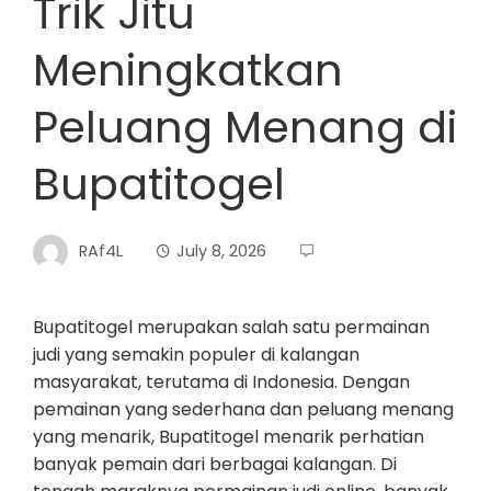
Trik Jitu
Meningkatkan
Peluang Menang di
Bupatitogel
RAf4L
July 8, 2026
Bupatitogel merupakan salah satu permainan
judi yang semakin populer di kalangan
masyarakat, terutama di Indonesia. Dengan
pemainan yang sederhana dan peluang menang
yang menarik, Bupatitogel menarik perhatian
banyak pemain dari berbagai kalangan. Di