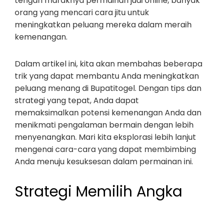
tengah maraknya permainan judi online, banyak
orang yang mencari cara jitu untuk
meningkatkan peluang mereka dalam meraih
kemenangan.
Dalam artikel ini, kita akan membahas beberapa
trik yang dapat membantu Anda meningkatkan
peluang menang di Bupatitogel. Dengan tips dan
strategi yang tepat, Anda dapat
memaksimalkan potensi kemenangan Anda dan
menikmati pengalaman bermain dengan lebih
menyenangkan. Mari kita eksplorasi lebih lanjut
mengenai cara-cara yang dapat membimbing
Anda menuju kesuksesan dalam permainan ini.
Strategi Memilih Angka