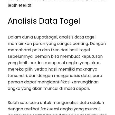
lebih efektif.
Analisis Data Togel
Dalam dunia Bupatitogel, analisis data togel
memainkan peran yang sangat penting. Dengan
memahami pola dan tren dari hasil togel
sebelumnya, pemain bisa membuat keputusan
yang lebih cerdas mengenai angka yang akan
mereka pilih. Setiap hasil memiliki maknanya
tersendiri, dan dengan menganalisis data, para
pemain dapat mengidentifikasi kemungkinan
angka yang akan muncul di masa depan.
Salah satu cara untuk menganalisis data adalah
dengan melihat frekuensi angka yang muncul.