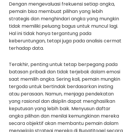
Dengan mengevaluasi frekuensi setiap angka,
pemain bisa membuat pilihan yang lebih
strategis dan menghindari angka yang mungkin
tidak memiliki peluang bagus untuk muncul lagi.
Hal ini tidak hanya tergantung pada
keberuntungan, tetapi juga pada analisis cermat
terhadap data.
Terakhir, penting untuk tetap berpegang pada
batasan pribadi dan tidak terjebak dalam emosi
saat memilih angka. Sering kali, pemain mungkin
tergoda untuk bertindak berdasarkan insting
atau perasaan. Namun, menjaga pendekatan
yang rasional dan disiplin dapat menghasilkan
keputusan yang lebih baik. Menyusun daftar
angka pilihan dan menilai kemungkinan mereka
secara objektif akan membantu pemain dalam
mengelola strategi mereka di Bupatitogel secara