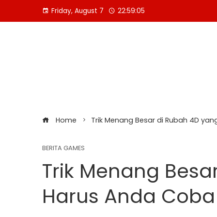
Skip
Friday, August 7
22:59:05
to
content
Home
Trik Menang Besar di Rubah 4D ya
BERITA GAMES
Trik Menang Besa
Harus Anda Coba