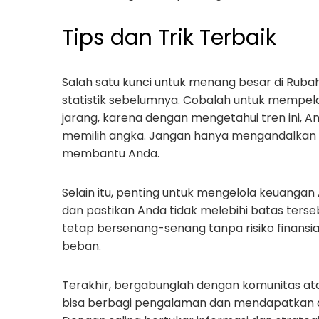
Tips dan Trik Terbaik
Salah satu kunci untuk menang besar di Ru
statistik sebelumnya. Cobalah untuk mempel
jarang, karena dengan mengetahui tren ini, 
memilih angka. Jangan hanya mengandalkan 
membantu Anda.
Selain itu, penting untuk mengelola keuangan
dan pastikan Anda tidak melebihi batas ter
tetap bersenang-senang tanpa risiko finansial
beban.
Terakhir, bergabunglah dengan komunitas a
bisa berbagi pengalaman dan mendapatkan di