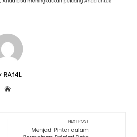
gi, Anda bisa meningkatkan peluang Anda untuk
y RAf4L
NEXT POST
Menjadi Pintar dalam