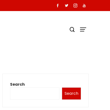
Search
Search