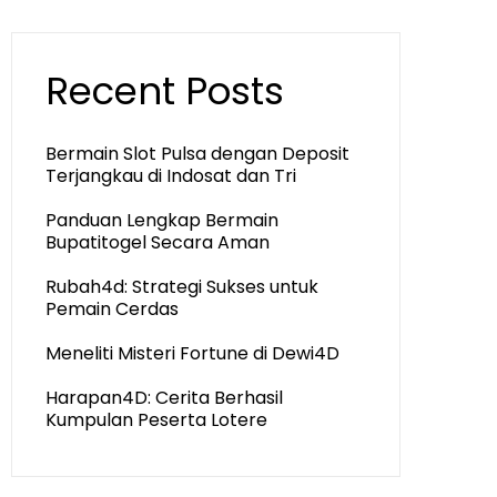
Recent Posts
Bermain Slot Pulsa dengan Deposit
Terjangkau di Indosat dan Tri
Panduan Lengkap Bermain
Bupatitogel Secara Aman
Rubah4d: Strategi Sukses untuk
Pemain Cerdas
Meneliti Misteri Fortune di Dewi4D
Harapan4D: Cerita Berhasil
Kumpulan Peserta Lotere