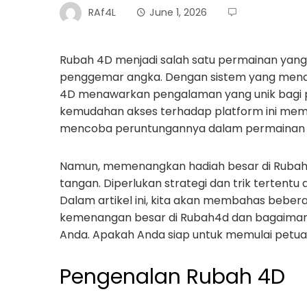
RAf4L
June 1, 2026
Rubah 4D menjadi salah satu permainan yang 
penggemar angka. Dengan sistem yang menar
4D menawarkan pengalaman yang unik bagi para
kemudahan akses terhadap platform ini memb
mencoba peruntungannya dalam permainan ya
Namun, memenangkan hadiah besar di Rubah
tangan. Diperlukan strategi dan trik terten
Dalam artikel ini, kita akan membahas beber
kemenangan besar di Rubah4d dan bagaima
Anda. Apakah Anda siap untuk memulai petual
Pengenalan Rubah 4D