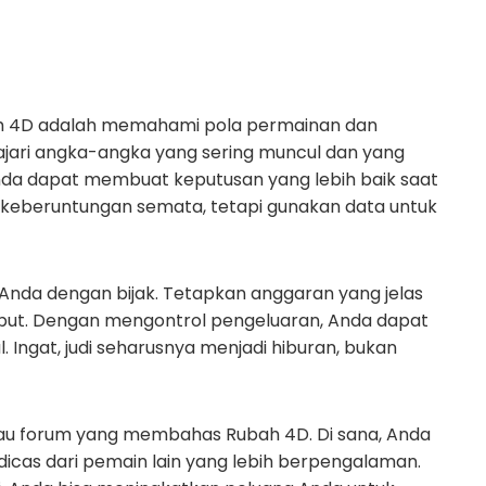
bah 4D adalah memahami pola permainan dan
ajari angka-angka yang sering muncul dan yang
Anda dapat membuat keputusan yang lebih baik saat
keberuntungan semata, tetapi gunakan data untuk
 Anda dengan bijak. Tetapkan anggaran yang jelas
sebut. Dengan mengontrol pengeluaran, Anda dapat
. Ingat, judi seharusnya menjadi hiburan, bukan
tau forum yang membahas Rubah 4D. Di sana, Anda
cas dari pemain lain yang lebih berpengalaman.