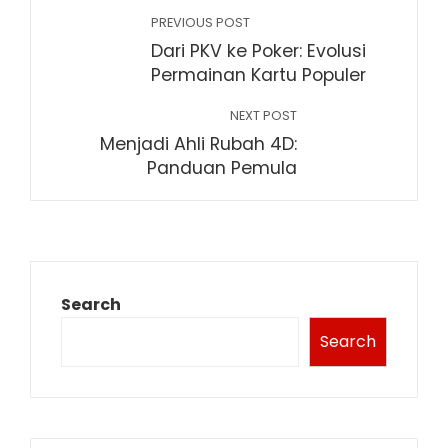
PREVIOUS POST
Dari PKV ke Poker: Evolusi
Permainan Kartu Populer
NEXT POST
Menjadi Ahli Rubah 4D:
Panduan Pemula
Search
Search