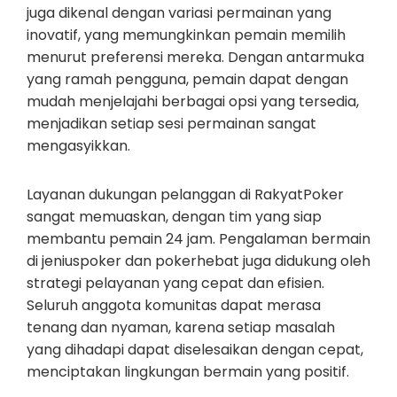
juga dikenal dengan variasi permainan yang
inovatif, yang memungkinkan pemain memilih
menurut preferensi mereka. Dengan antarmuka
yang ramah pengguna, pemain dapat dengan
mudah menjelajahi berbagai opsi yang tersedia,
menjadikan setiap sesi permainan sangat
mengasyikkan.
Layanan dukungan pelanggan di RakyatPoker
sangat memuaskan, dengan tim yang siap
membantu pemain 24 jam. Pengalaman bermain
di jeniuspoker dan pokerhebat juga didukung oleh
strategi pelayanan yang cepat dan efisien.
Seluruh anggota komunitas dapat merasa
tenang dan nyaman, karena setiap masalah
yang dihadapi dapat diselesaikan dengan cepat,
menciptakan lingkungan bermain yang positif.