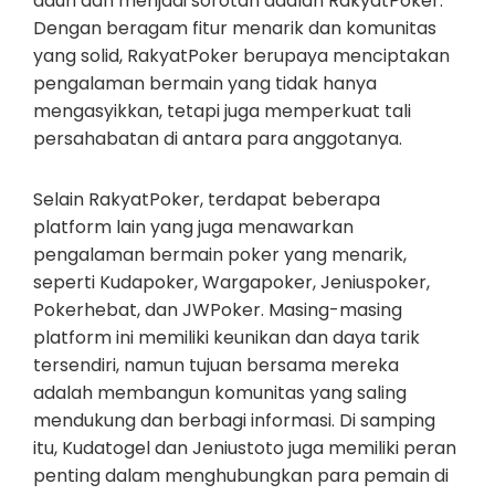
daun dan menjadi sorotan adalah RakyatPoker.
Dengan beragam fitur menarik dan komunitas
yang solid, RakyatPoker berupaya menciptakan
pengalaman bermain yang tidak hanya
mengasyikkan, tetapi juga memperkuat tali
persahabatan di antara para anggotanya.
Selain RakyatPoker, terdapat beberapa
platform lain yang juga menawarkan
pengalaman bermain poker yang menarik,
seperti Kudapoker, Wargapoker, Jeniuspoker,
Pokerhebat, dan JWPoker. Masing-masing
platform ini memiliki keunikan dan daya tarik
tersendiri, namun tujuan bersama mereka
adalah membangun komunitas yang saling
mendukung dan berbagi informasi. Di samping
itu, Kudatogel dan Jeniustoto juga memiliki peran
penting dalam menghubungkan para pemain di