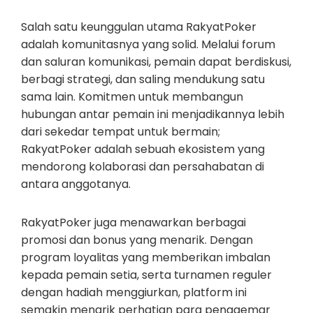
Salah satu keunggulan utama RakyatPoker
adalah komunitasnya yang solid. Melalui forum
dan saluran komunikasi, pemain dapat berdiskusi,
berbagi strategi, dan saling mendukung satu
sama lain. Komitmen untuk membangun
hubungan antar pemain ini menjadikannya lebih
dari sekedar tempat untuk bermain;
RakyatPoker adalah sebuah ekosistem yang
mendorong kolaborasi dan persahabatan di
antara anggotanya.
RakyatPoker juga menawarkan berbagai
promosi dan bonus yang menarik. Dengan
program loyalitas yang memberikan imbalan
kepada pemain setia, serta turnamen reguler
dengan hadiah menggiurkan, platform ini
semakin menarik perhatian para penggemar