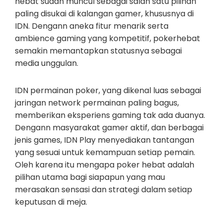
hebat sudah muncul sebagai salah satu pilihan
paling disukai di kalangan gamer, khususnya di
IDN. Dengann aneka fitur menarik serta
ambience gaming yang kompetitif, pokerhebat
semakin memantapkan statusnya sebagai
media unggulan.
IDN permainan poker, yang dikenal luas sebagai
jaringan network permainan paling bagus,
memberikan eksperiens gaming tak ada duanya.
Dengann masyarakat gamer aktif, dan berbagai
jenis games, IDN Play menyediakan tantangan
yang sesuai untuk kemampuan setiap pemain.
Oleh karena itu mengapa poker hebat adalah
pilihan utama bagi siapapun yang mau
merasakan sensasi dan strategi dalam setiap
keputusan di meja.