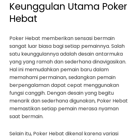
Keunggulan Utama Poker
Hebat
Poker Hebat memberikan sensasi bermain
sangat luar biasa bagi setiap pemainnya. Salah
satu keunggulannya adalah desain antarmuka
yang yang ramah dan sederhana dinavigasikan.
Hal ini memudahkan pemain baru dalam
memahami permainan, sedangkan pemain
berpengalaman dapat cepat menggunakan
fungsi canggih. Dengan desain yang begitu
menarik dan sederhana digunakan, Poker Hebat
memastikan setiap pemain merasa nyaman
saat bermain.
Selain itu, Poker Hebat dikenal karena variasi