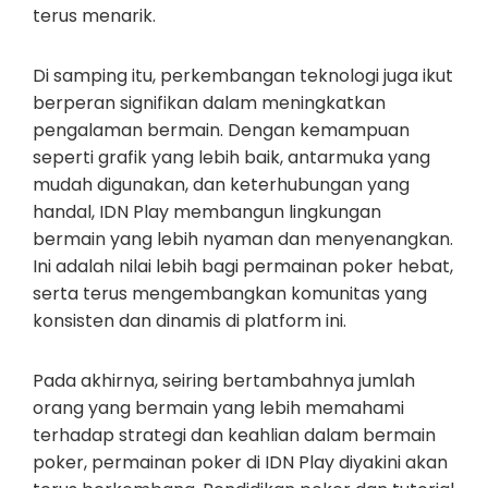
terus menarik.
Di samping itu, perkembangan teknologi juga ikut
berperan signifikan dalam meningkatkan
pengalaman bermain. Dengan kemampuan
seperti grafik yang lebih baik, antarmuka yang
mudah digunakan, dan keterhubungan yang
handal, IDN Play membangun lingkungan
bermain yang lebih nyaman dan menyenangkan.
Ini adalah nilai lebih bagi permainan poker hebat,
serta terus mengembangkan komunitas yang
konsisten dan dinamis di platform ini.
Pada akhirnya, seiring bertambahnya jumlah
orang yang bermain yang lebih memahami
terhadap strategi dan keahlian dalam bermain
poker, permainan poker di IDN Play diyakini akan