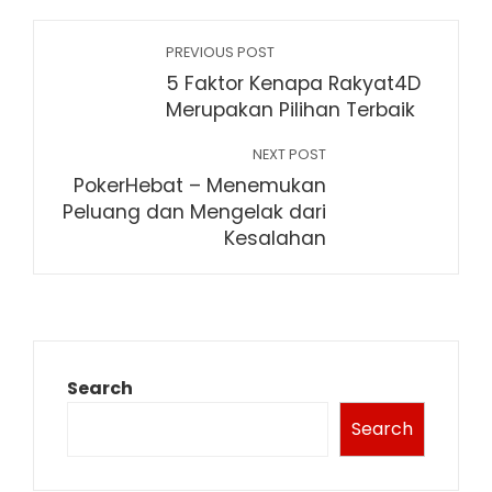
PREVIOUS POST
5 Faktor Kenapa Rakyat4D
Merupakan Pilihan Terbaik
NEXT POST
PokerHebat – Menemukan
Peluang dan Mengelak dari
Kesalahan
Search
Search