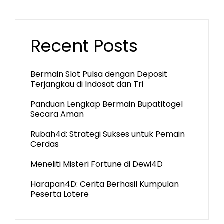
Recent Posts
Bermain Slot Pulsa dengan Deposit
Terjangkau di Indosat dan Tri
Panduan Lengkap Bermain Bupatitogel
Secara Aman
Rubah4d: Strategi Sukses untuk Pemain
Cerdas
Meneliti Misteri Fortune di Dewi4D
Harapan4D: Cerita Berhasil Kumpulan
Peserta Lotere