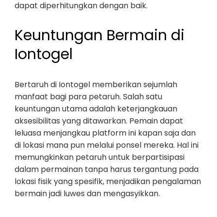
dapat diperhitungkan dengan baik.
Keuntungan Bermain di
Iontogel
Bertaruh di Iontogel memberikan sejumlah
manfaat bagi para petaruh. Salah satu
keuntungan utama adalah keterjangkauan
aksesibilitas yang ditawarkan. Pemain dapat
leluasa menjangkau platform ini kapan saja dan
di lokasi mana pun melalui ponsel mereka. Hal ini
memungkinkan petaruh untuk berpartisipasi
dalam permainan tanpa harus tergantung pada
lokasi fisik yang spesifik, menjadikan pengalaman
bermain jadi luwes dan mengasyikkan.