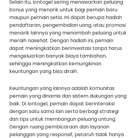
Selain itu, Iontogel sering menawarkan peluang
bonus yang menarik untuk bagi pemain baru
maupun pemain setia. Ini dapat berupa hadiah
pendaftaran, pengembalian uang, atau promosi
menarik lainnya yang menambah peluang untuk
meraih nasehat. Dengan hadiah ini, pemain
dapat meningkatkan berinvestasi tanpa harus
mengeluarkan banyak biaya tambahan,
sehingga meningkatkan kemungkinan
keuntungan yang bisa diraih.
Keuntungan yang lainnya adalah komunitas
pemain yang dinamis dan sistem dukungan yang
baik. Di Iontogel, pemain dapat berinteraksi
dengan satu sama lain serta berbagi strategi
dan tips untuk membangun peluang untung.
Dengan ruang pembicaraan dan layanan
pelanggan yang responsif, petaruh tidak hanya