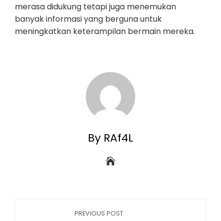
merasa didukung tetapi juga menemukan
banyak informasi yang berguna untuk
meningkatkan keterampilan bermain mereka.
By RAf4L
PREVIOUS POST