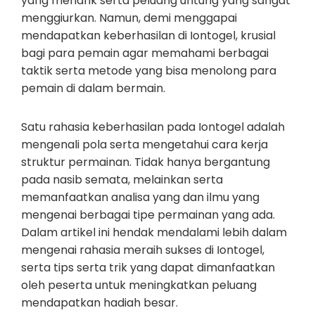
yang menarik serta peluang untung yang sangat
menggiurkan. Namun, demi menggapai
mendapatkan keberhasilan di Iontogel, krusial
bagi para pemain agar memahami berbagai
taktik serta metode yang bisa menolong para
pemain di dalam bermain.
Satu rahasia keberhasilan pada Iontogel adalah
mengenali pola serta mengetahui cara kerja
struktur permainan. Tidak hanya bergantung
pada nasib semata, melainkan serta
memanfaatkan analisa yang dan ilmu yang
mengenai berbagai tipe permainan yang ada.
Dalam artikel ini hendak mendalami lebih dalam
mengenai rahasia meraih sukses di Iontogel,
serta tips serta trik yang dapat dimanfaatkan
oleh peserta untuk meningkatkan peluang
mendapatkan hadiah besar.