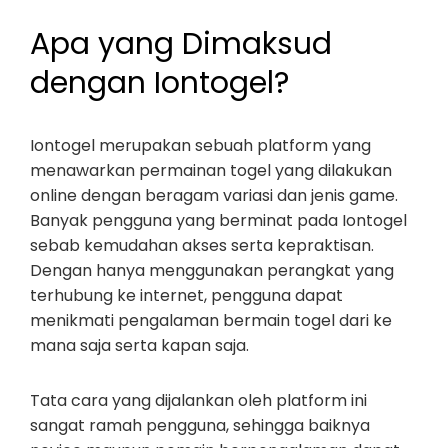
Apa yang Dimaksud
dengan Iontogel?
Iontogel merupakan sebuah platform yang
menawarkan permainan togel yang dilakukan
online dengan beragam variasi dan jenis game.
Banyak pengguna yang berminat pada Iontogel
sebab kemudahan akses serta kepraktisan.
Dengan hanya menggunakan perangkat yang
terhubung ke internet, pengguna dapat
menikmati pengalaman bermain togel dari ke
mana saja serta kapan saja.
Tata cara yang dijalankan oleh platform ini
sangat ramah pengguna, sehingga baiknya