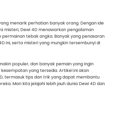
yang menarik perhatian banyak orang. Dengan ide
a misteri, Dewi 4D menawarkan pengalaman
n permainan tebak angka. Banyak yang penasaran
D ini, serta misteri yang mungkin tersembunyi di
akin populer, dan banyak pemain yang ingin
 kesempatan yang tersedia. Artikel ini akan
D, termasuk tips dan trik yang dapat membantu
. Mari kita jelajahi lebih jauh dunia Dewi 4D dan