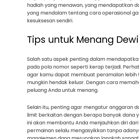
hadiah yang menawan, yang mendapatkan day
yang mendalam tentang cara operasional ga
kesuksesan sendiri.
Tips untuk Menang Dewi
Salah satu aspek penting dalam mendapatk
pada pola nomor seperti kerap terjadi. Perha
agar kamu dapat membuat peramalan lebih 
mungkin hendak keluar. Dengan cara memah
peluang Anda untuk menang.
Selain itu, penting agar mengatur anggaran 
limit berkaitan dengan berapa banyak dana y
ini akan membantu Anda menjauhkan diri dari
permainan selalu mengasyikkan tanpa adanya
manajemen dana merupakan langkah sangat kr