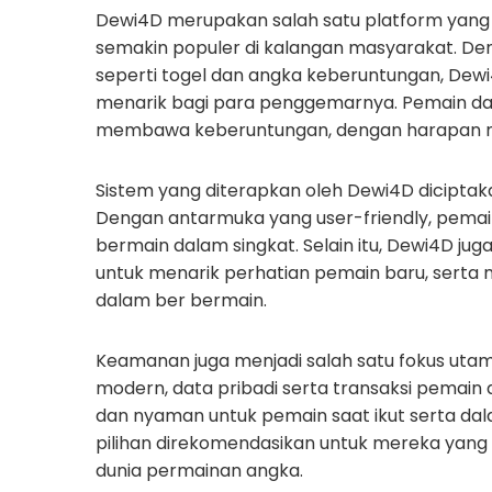
Dewi4D merupakan salah satu platform yang
semakin populer di kalangan masyarakat. De
seperti togel dan angka keberuntungan, D
menarik bagi para penggemarnya. Pemain d
membawa keberuntungan, dengan harapan 
Sistem yang diterapkan oleh Dewi4D dicipt
Dengan antarmuka yang user-friendly, pemai
bermain dalam singkat. Selain itu, Dewi4D j
untuk menarik perhatian pemain baru, serta
dalam ber bermain.
Keamanan juga menjadi salah satu fokus utam
modern, data pribadi serta transaksi pemain
dan nyaman untuk pemain saat ikut serta dal
pilihan direkomendasikan untuk mereka yan
dunia permainan angka.