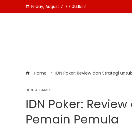
Skip
Friday, August 7
06:15:12
to
content
Home
IDN Poker: Review dan Strategi unt
BERITA GAMES
IDN Poker: Review
Pemain Pemula