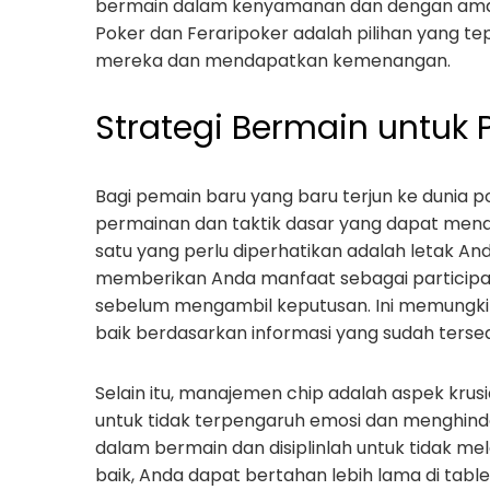
bermain dalam kenyamanan dan dengan aman. 
Poker dan Feraripoker adalah pilihan yang t
mereka dan mendapatkan kemenangan.
Strategi Bermain untuk
Bagi pemain baru yang baru terjun ke dunia 
permainan dan taktik dasar yang dapat men
satu yang perlu diperhatikan adalah letak And
memberikan Anda manfaat sebagai participan
sebelum mengambil keputusan. Ini memungki
baik berdasarkan informasi yang sudah tersed
Selain itu, manajemen chip adalah aspek krus
untuk tidak terpengaruh emosi dan menghind
dalam bermain dan disiplinlah untuk tidak 
baik, Anda dapat bertahan lebih lama di tabl