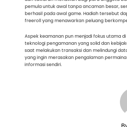
pemula untuk awal tanpa ancaman besar, s
berhasil pada awal game. Hadiah tersebut da
freeroll yang menawarkan peluang berkompet
Aspek keamanan pun menjadi fokus utama di si
teknologi pengamanan yang solid dan kebija
saat melakukan transaksi dan melindungi dat
yang ingin merasakan pengalaman permaina
informasi sendiri.
B