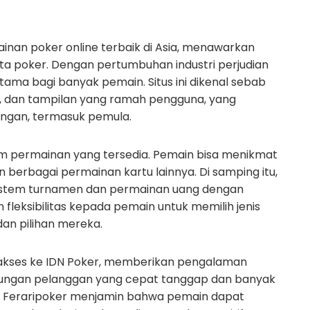
nan poker online terbaik di Asia, menawarkan
ta poker. Dengan pertumbuhan industri perjudian
utama bagi banyak pemain. Situs ini dikenal sebab
, dan tampilan yang ramah pengguna, yang
ngan, termasuk pemula.
am permainan yang tersedia. Pemain bisa menikmat
berbagai permainan kartu lainnya. Di samping itu,
ti sistem turnamen dan permainan uang dengan
fleksibilitas kepada pemain untuk memilih jenis
n pilihan mereka.
a akses ke IDN Poker, memberikan pengalaman
kungan pelanggan yang cepat tanggap dan banyak
s, Feraripoker menjamin bahwa pemain dapat