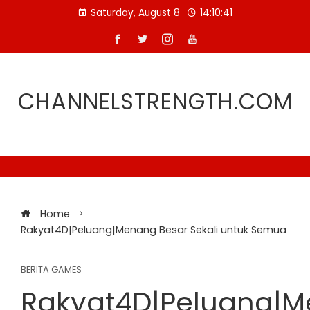
Skip
Saturday, August 8
14:10:41
to
content
CHANNELSTRENGTH.COM
Home
Rakyat4D|Peluang|Menang Besar Sekali untuk Semua
BERITA GAMES
Rakyat4D|Peluang|