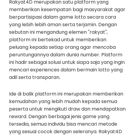
Rakyat4D merupakan satu platform yang
memberikan kesempatan bagi masyarakat agar
berpartisipasi dalam game lotto secara cara
yang lebih lebih aman serta terjamin. Dengan
sebutan ini mengandung elemen "rakyat",
platform ini bertekad untuk memberikan
peluang kepada setiap orang agar mencoba
peruntungannya dalam dunia number. Platform
ini hadir sebagai solusi untuk siapa saja yang ingin
mencari experiences dalam bermain lotto yang
adil serta transparan.
Ide di balik platform ini merupakan memberikan
kemudahan yang lebih mudah kepada semua
peserta untuk mengikuti draw dan mendapatkan
reward. Dengan berbagai jenis game yang
tersedia, semua individu bisa mencari metode
yang sesuai cocok dengan seleranya. Rakyat4D