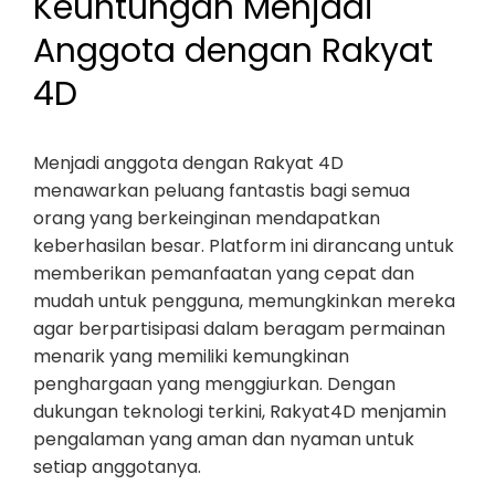
Keuntungan Menjadi
Anggota dengan Rakyat
4D
Menjadi anggota dengan Rakyat 4D
menawarkan peluang fantastis bagi semua
orang yang berkeinginan mendapatkan
keberhasilan besar. Platform ini dirancang untuk
memberikan pemanfaatan yang cepat dan
mudah untuk pengguna, memungkinkan mereka
agar berpartisipasi dalam beragam permainan
menarik yang memiliki kemungkinan
penghargaan yang menggiurkan. Dengan
dukungan teknologi terkini, Rakyat4D menjamin
pengalaman yang aman dan nyaman untuk
setiap anggotanya.