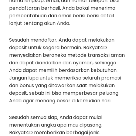
nama lengkap, email, dan nomor telepon. Usai
pendaftaran berhasil, Anda bakal menerima
pemberitahuan dari email berisi berisi detail
lanjut tentang akun Anda.
Sesudah mendaftar, Anda dapat melakukan
deposit untuk segera bermain. Rakyat4D
menyediakan beraneka metode transaksi aman
dan dapat diandalkan dan nyaman, sehingga
Anda dapat memilih berdasarkan kebutuhan.
Jangan lupa untuk memeriksa seluruh promosi
dan bonus yang ditawarkan saat melakukan
deposit, sebab ini bisa memperbesar peluang
Anda agar menang besar di kemudian hari.
Sesudah semua siap, Anda dapat mulai
menentukan angka apa mau dipasang.
Rakyat4D memberikan berbagai jenis