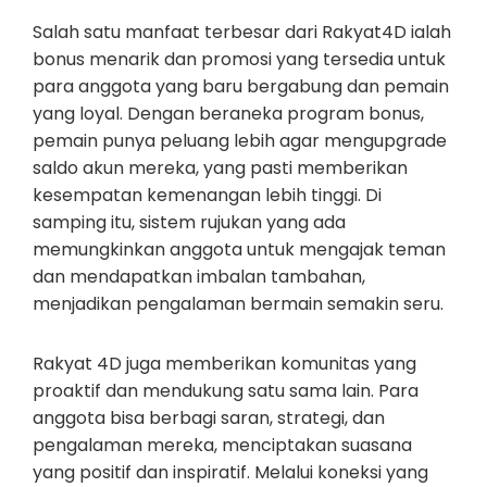
Salah satu manfaat terbesar dari Rakyat4D ialah
bonus menarik dan promosi yang tersedia untuk
para anggota yang baru bergabung dan pemain
yang loyal. Dengan beraneka program bonus,
pemain punya peluang lebih agar mengupgrade
saldo akun mereka, yang pasti memberikan
kesempatan kemenangan lebih tinggi. Di
samping itu, sistem rujukan yang ada
memungkinkan anggota untuk mengajak teman
dan mendapatkan imbalan tambahan,
menjadikan pengalaman bermain semakin seru.
Rakyat 4D juga memberikan komunitas yang
proaktif dan mendukung satu sama lain. Para
anggota bisa berbagi saran, strategi, dan
pengalaman mereka, menciptakan suasana
yang positif dan inspiratif. Melalui koneksi yang