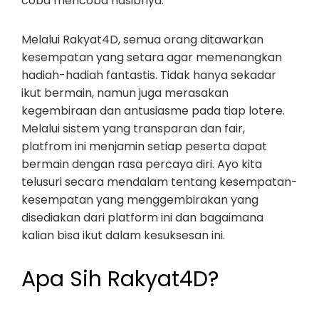
coba mencoba nasibnya.
Melalui Rakyat4D, semua orang ditawarkan
kesempatan yang setara agar memenangkan
hadiah-hadiah fantastis. Tidak hanya sekadar
ikut bermain, namun juga merasakan
kegembiraan dan antusiasme pada tiap lotere.
Melalui sistem yang transparan dan fair,
platfrom ini menjamin setiap peserta dapat
bermain dengan rasa percaya diri. Ayo kita
telusuri secara mendalam tentang kesempatan-
kesempatan yang menggembirakan yang
disediakan dari platform ini dan bagaimana
kalian bisa ikut dalam kesuksesan ini.
Apa Sih Rakyat4D?