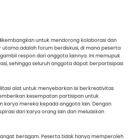
 dikembangkan untuk mendorong kolaborasi dan
ur utama adalah forum berdiskusi, di mana peserta
ambil respon dari anggota lainnya. Ini memupuk
si, sehingga seluruh anggota dapat berpartisipasi
itasi alat untuk menyebarkan isi berkreativitas
i memberikan kesempatan partisipan untuk
 karya mereka kepada anggota lain. Dengan
irasi dari karya orang lain dan meluaskan
8 sangat beragam. Peserta tidak hanya memperoleh