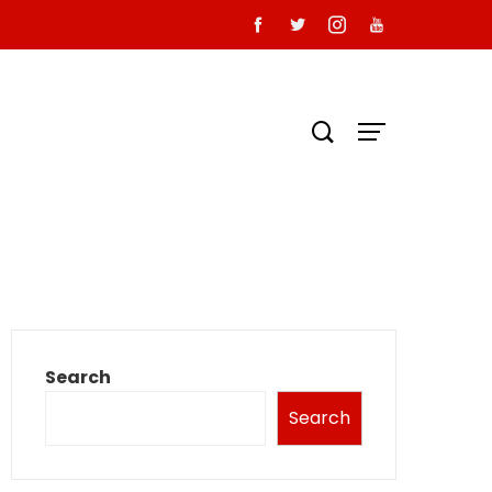
Search
Search