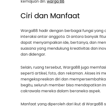
kemajuan diri.
warga 88
Ciri dan Manfaat
Warga88 hadir dengan berbagai fungsi yang
interaksi antar anggota. Di antara banyak fit
dapat menyampaikan ide, bertanya, dan meng
suasana yang mendukung kreativitas dan inova
dan didengar.
Selain, ruang tersebut, Warga88 juga memfasil
seperti artikel, foto, dan rekaman. Akses in
mengekspresikan diri dan mempersembahkan
begitu, seluruh member bisa mendapatkan insp
cakrawala mereka dalam beraneka aspek.
Manfaat yang diperoleh dari ikut di Warga8