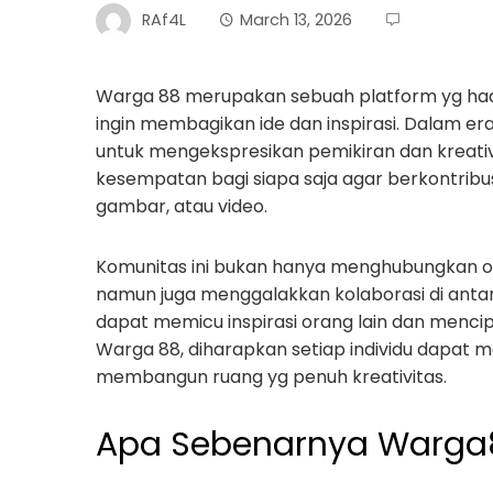
RAf4L
March 13, 2026
Warga 88 merupakan sebuah platform yg hadir 
ingin membagikan ide dan inspirasi. Dalam er
untuk mengekspresikan pemikiran dan kreat
kesempatan bagi siapa saja agar berkontribusi 
gambar, atau video.
Komunitas ini bukan hanya menghubungkan 
namun juga menggalakkan kolaborasi di antar
dapat memicu inspirasi orang lain dan mencip
Warga 88, diharapkan setiap individu dapat 
membangun ruang yg penuh kreativitas.
Apa Sebenarnya Warga