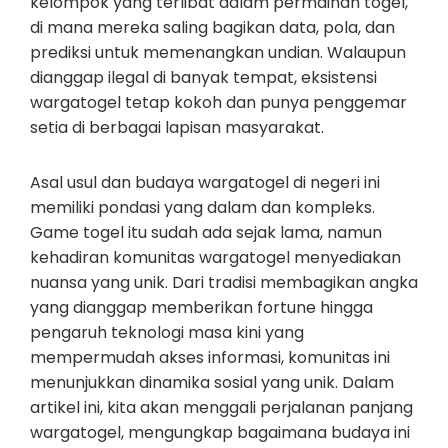
kelompok yang terlibat dalam permainan togel,
di mana mereka saling bagikan data, pola, dan
prediksi untuk memenangkan undian. Walaupun
dianggap ilegal di banyak tempat, eksistensi
wargatogel tetap kokoh dan punya penggemar
setia di berbagai lapisan masyarakat.
Asal usul dan budaya wargatogel di negeri ini
memiliki pondasi yang dalam dan kompleks.
Game togel itu sudah ada sejak lama, namun
kehadiran komunitas wargatogel menyediakan
nuansa yang unik. Dari tradisi membagikan angka
yang dianggap memberikan fortune hingga
pengaruh teknologi masa kini yang
mempermudah akses informasi, komunitas ini
menunjukkan dinamika sosial yang unik. Dalam
artikel ini, kita akan menggali perjalanan panjang
wargatogel, mengungkap bagaimana budaya ini