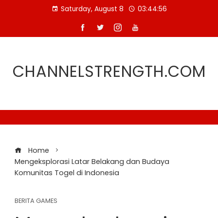
Skip
Saturday, August 8
03:44:56
to
content
CHANNELSTRENGTH.COM
Home
Mengeksplorasi Latar Belakang dan Budaya
Komunitas Togel di Indonesia
BERITA GAMES