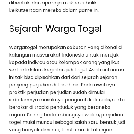
dibentuk, dan apa saja makna di balik
keikutsertaan mereka dalam game ini.
Sejarah Warga Togel
Wargatogel merupakan sebutan yang dikenal di
kalangan masyarakat Indonesia untuk merujuk
kepada individu atau kelompok orang yang ikut
serta di dalam kegiatan judi togel. Asal usul nama
ini tak bisa dipisahkan dari dari sejarah sejarah
panjang perjudian di tanah air. Pada awal nya,
praktik perjudian perjudian sudah dimulai
sebelumnya masuknya pengaruh kolonialis, serta
berakar di tradisi penduduk yang beraneka
ragam. Seiring berkembangnya waktu, perjudian
togel mulai muncul sebagai salah satu bentuk judi
yang banyak diminati, terutama di kalangan