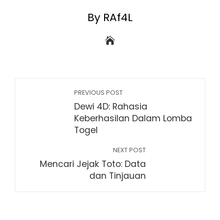
By RAf4L
PREVIOUS POST
Dewi 4D: Rahasia
Keberhasilan Dalam Lomba
Togel
NEXT POST
Mencari Jejak Toto: Data
dan Tinjauan