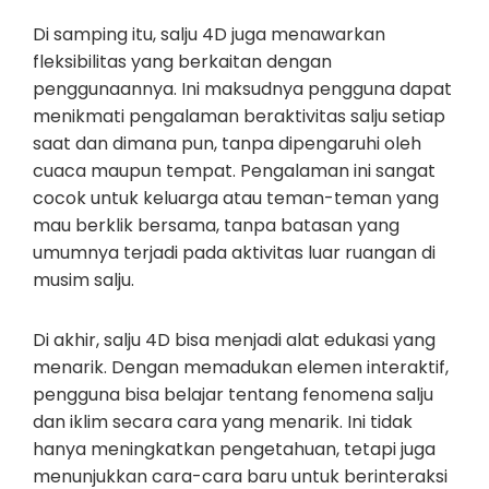
Di samping itu, salju 4D juga menawarkan
fleksibilitas yang berkaitan dengan
penggunaannya. Ini maksudnya pengguna dapat
menikmati pengalaman beraktivitas salju setiap
saat dan dimana pun, tanpa dipengaruhi oleh
cuaca maupun tempat. Pengalaman ini sangat
cocok untuk keluarga atau teman-teman yang
mau berklik bersama, tanpa batasan yang
umumnya terjadi pada aktivitas luar ruangan di
musim salju.
Di akhir, salju 4D bisa menjadi alat edukasi yang
menarik. Dengan memadukan elemen interaktif,
pengguna bisa belajar tentang fenomena salju
dan iklim secara cara yang menarik. Ini tidak
hanya meningkatkan pengetahuan, tetapi juga
menunjukkan cara-cara baru untuk berinteraksi