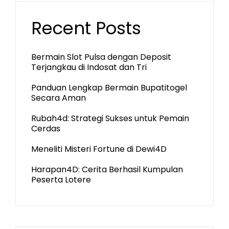
Recent Posts
Bermain Slot Pulsa dengan Deposit
Terjangkau di Indosat dan Tri
Panduan Lengkap Bermain Bupatitogel
Secara Aman
Rubah4d: Strategi Sukses untuk Pemain
Cerdas
Meneliti Misteri Fortune di Dewi4D
Harapan4D: Cerita Berhasil Kumpulan
Peserta Lotere