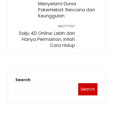
Menyelami Dunia
PokerHebat: Rencana dan
Keunggulan
NEXT POST
Salju 4D Online: Lebih dari
Hanya Permainan, Inilah
Cara Hidup
Search
Search