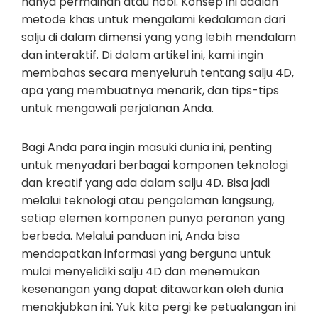
hanya permainan atau hobi. Konsep ini adalah
metode khas untuk mengalami kedalaman dari
salju di dalam dimensi yang yang lebih mendalam
dan interaktif. Di dalam artikel ini, kami ingin
membahas secara menyeluruh tentang salju 4D,
apa yang membuatnya menarik, dan tips-tips
untuk mengawali perjalanan Anda.
Bagi Anda para ingin masuki dunia ini, penting
untuk menyadari berbagai komponen teknologi
dan kreatif yang ada dalam salju 4D. Bisa jadi
melalui teknologi atau pengalaman langsung,
setiap elemen komponen punya peranan yang
berbeda. Melalui panduan ini, Anda bisa
mendapatkan informasi yang berguna untuk
mulai menyelidiki salju 4D dan menemukan
kesenangan yang dapat ditawarkan oleh dunia
menakjubkan ini. Yuk kita pergi ke petualangan ini