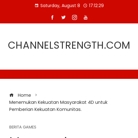
Skip
Saturday, August 8
17:12:30
to
content
CHANNELSTRENGTH.COM
Home
Menemukan Kekuatan Masyarakat 4D untuk
Pemberian Kekuatan Komunitas.
BERITA GAMES