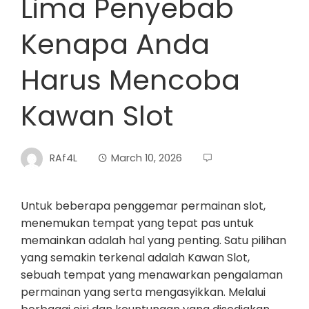
Lima Penyebab
Kenapa Anda
Harus Mencoba
Kawan Slot
RAf4L
March 10, 2026
Untuk beberapa penggemar permainan slot,
menemukan tempat yang tepat pas untuk
memainkan adalah hal yang penting. Satu pilihan
yang semakin terkenal adalah Kawan Slot,
sebuah tempat yang menawarkan pengalaman
permainan yang serta mengasyikkan. Melalui