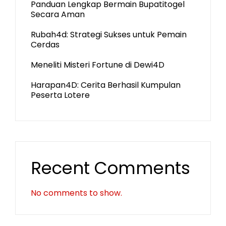
Panduan Lengkap Bermain Bupatitogel
Secara Aman
Rubah4d: Strategi Sukses untuk Pemain
Cerdas
Meneliti Misteri Fortune di Dewi4D
Harapan4D: Cerita Berhasil Kumpulan
Peserta Lotere
Recent Comments
No comments to show.