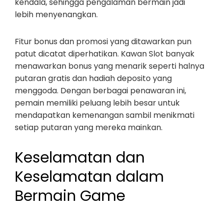
kendala, sehingga pengalaman bermain jadi
lebih menyenangkan.
Fitur bonus dan promosi yang ditawarkan pun
patut dicatat diperhatikan. Kawan Slot banyak
menawarkan bonus yang menarik seperti halnya
putaran gratis dan hadiah deposito yang
menggoda. Dengan berbagai penawaran ini,
pemain memiliki peluang lebih besar untuk
mendapatkan kemenangan sambil menikmati
setiap putaran yang mereka mainkan.
Keselamatan dan
Keselamatan dalam
Bermain Game