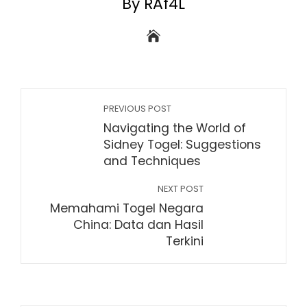
By RAf4L
PREVIOUS POST
Navigating the World of
Sidney Togel: Suggestions
and Techniques
NEXT POST
Memahami Togel Negara
China: Data dan Hasil
Terkini