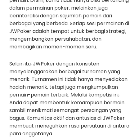
pemain. Di sini, kamu tidak hanya bisa bertanding
dalam permainan poker, melainkan juga
berinteraksi dengan sejumlah pemain dari
berbagai yang berbeda. Setiap sesi permainan di
JWPoker adalah tempat untuk berbagi strategi,
mengembangkan persahabatan, dan
membagikan momen-momen seru.
Selain itu, JWPoker dengan konsisten
menyelenggarakan berbagai turnamen yang
menarik. Turnamen ini tidak hanya menyediakan
hadiah menarik, tetapi juga mengkumpulkan
pemain-pemain terbaik. Melalui kompetisi ini,
Anda dapat membentuk kemampuan bermain
sambil menikmati semangat persaingan yang
bagus. Komunitas aktif dan antusias di JWPoker
membuat meneguhkan rasa persatuan di antara
para anggotanya.