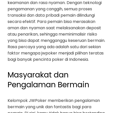
keamanan dan rasa nyaman. Dengan teknologi
pengamanan yang canggih, semua proses
transaksi dan data pribadi pemain dilindungi
secara efektif. Para pemain bisa merasakan
aman dan nyaman saat melaksanakan deposit
atau penarikan, sehingga meminimalisir risiko
yang bisa dapat mengganggu keseruan bermain.
Rasa percaya yang ada adalah satu dari sekian
faktor mengapa jwpoker menjadi pilihan teratas
bagi banyak pencinta poker di Indonesia.
Masyarakat dan
Pengalaman Bermain
Kelompok JWPoker memberikan pengalaman
bermain yang unik dan fantastis bagi para