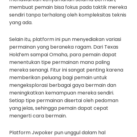
membuat pemain bisa fokus pada taktik mereka
sendiri tanpa terhalang oleh kompleksitas teknis
yang ada.
Selain itu, platform ini pun menyediakan variasi
permainan yang beraneka ragam. Dari Texas
Hold’em sampai Omaha, para pemain dapat
menentukan tipe permainan mana paling
mereka senangi. Fitur ini sangat penting karena
memberikan peluang bagi pemain untuk
mengeksplorasi berbagai gaya bermain dan
meningkatkan kemampuan mereka sendiri.
Setiap tipe permainan disertai oleh pedoman
yang jelas, sehingga pemain dapat cepat
mengerti cara bermain.
Platform Jwpoker pun unggul dalam hal