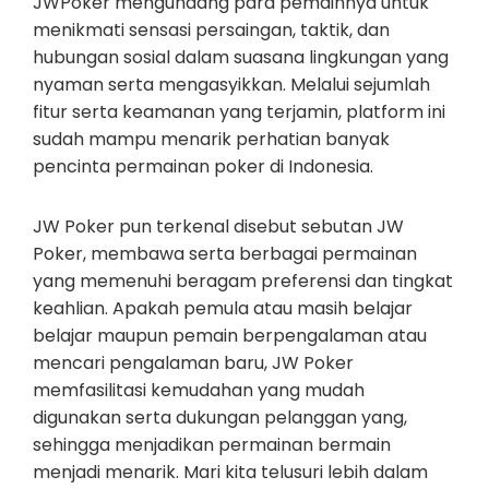
JWPoker mengundang para pemainnya untuk
menikmati sensasi persaingan, taktik, dan
hubungan sosial dalam suasana lingkungan yang
nyaman serta mengasyikkan. Melalui sejumlah
fitur serta keamanan yang terjamin, platform ini
sudah mampu menarik perhatian banyak
pencinta permainan poker di Indonesia.
JW Poker pun terkenal disebut sebutan JW
Poker, membawa serta berbagai permainan
yang memenuhi beragam preferensi dan tingkat
keahlian. Apakah pemula atau masih belajar
belajar maupun pemain berpengalaman atau
mencari pengalaman baru, JW Poker
memfasilitasi kemudahan yang mudah
digunakan serta dukungan pelanggan yang,
sehingga menjadikan permainan bermain
menjadi menarik. Mari kita telusuri lebih dalam