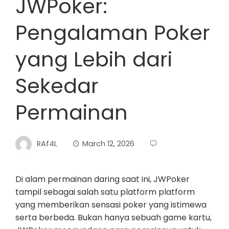
JWPoker:
Pengalaman Poker
yang Lebih dari
Sekedar
Permainan
RAf4L
March 12, 2026
Di alam permainan daring saat ini, JWPoker
tampil sebagai salah satu platform platform
yang memberikan sensasi poker yang istimewa
serta berbeda. Bukan hanya sebuah game kartu,