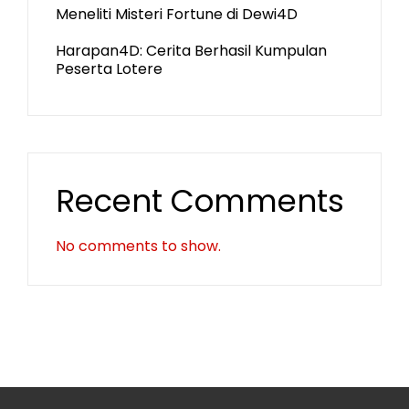
Meneliti Misteri Fortune di Dewi4D
Harapan4D: Cerita Berhasil Kumpulan
Peserta Lotere
Recent Comments
No comments to show.