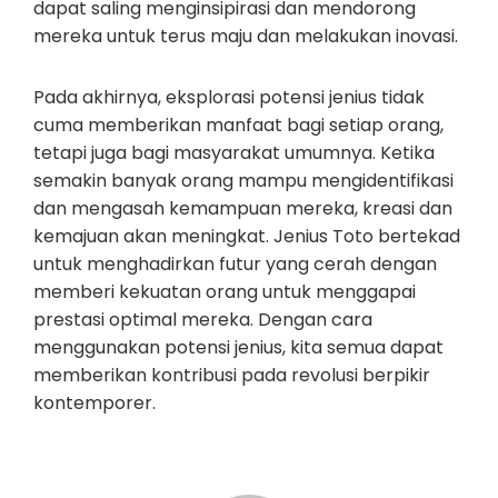
dapat saling menginsipirasi dan mendorong
mereka untuk terus maju dan melakukan inovasi.
Pada akhirnya, eksplorasi potensi jenius tidak
cuma memberikan manfaat bagi setiap orang,
tetapi juga bagi masyarakat umumnya. Ketika
semakin banyak orang mampu mengidentifikasi
dan mengasah kemampuan mereka, kreasi dan
kemajuan akan meningkat. Jenius Toto bertekad
untuk menghadirkan futur yang cerah dengan
memberi kekuatan orang untuk menggapai
prestasi optimal mereka. Dengan cara
menggunakan potensi jenius, kita semua dapat
memberikan kontribusi pada revolusi berpikir
kontemporer.