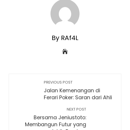
By RAf4L
PREVIOUS POST
Jalan Kemenangan di
Ferari Poker: Saran dari Ahli
NEXT POST
Bersama Jeniustoto:
Membangun Futur yang