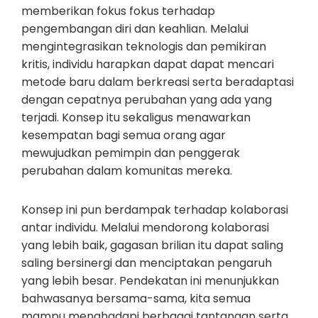
memberikan fokus fokus terhadap
pengembangan diri dan keahlian. Melalui
mengintegrasikan teknologis dan pemikiran
kritis, individu harapkan dapat dapat mencari
metode baru dalam berkreasi serta beradaptasi
dengan cepatnya perubahan yang ada yang
terjadi. Konsep itu sekaligus menawarkan
kesempatan bagi semua orang agar
mewujudkan pemimpin dan penggerak
perubahan dalam komunitas mereka.
Konsep ini pun berdampak terhadap kolaborasi
antar individu. Melalui mendorong kolaborasi
yang lebih baik, gagasan brilian itu dapat saling
saling bersinergi dan menciptakan pengaruh
yang lebih besar. Pendekatan ini menunjukkan
bahwasanya bersama-sama, kita semua
mampu menghadapi berbagai tantangan serta