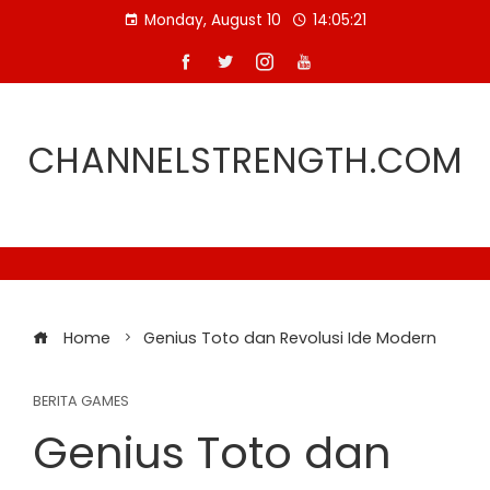
Skip
Monday, August 10
14:05:21
to
content
CHANNELSTRENGTH.COM
Home
Genius Toto dan Revolusi Ide Modern
BERITA GAMES
Genius Toto dan