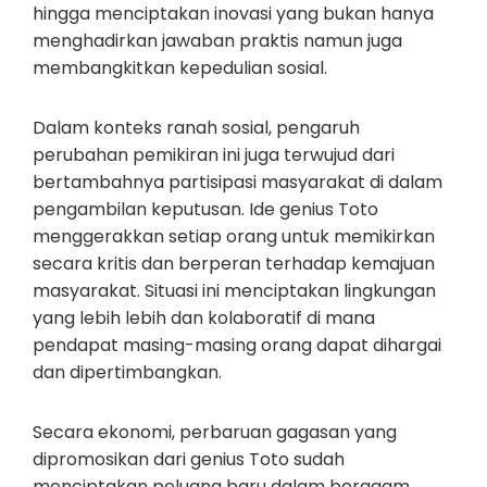
hingga menciptakan inovasi yang bukan hanya
menghadirkan jawaban praktis namun juga
membangkitkan kepedulian sosial.
Dalam konteks ranah sosial, pengaruh
perubahan pemikiran ini juga terwujud dari
bertambahnya partisipasi masyarakat di dalam
pengambilan keputusan. Ide genius Toto
menggerakkan setiap orang untuk memikirkan
secara kritis dan berperan terhadap kemajuan
masyarakat. Situasi ini menciptakan lingkungan
yang lebih lebih dan kolaboratif di mana
pendapat masing-masing orang dapat dihargai
dan dipertimbangkan.
Secara ekonomi, perbaruan gagasan yang
dipromosikan dari genius Toto sudah
menciptakan peluang baru dalam beragam