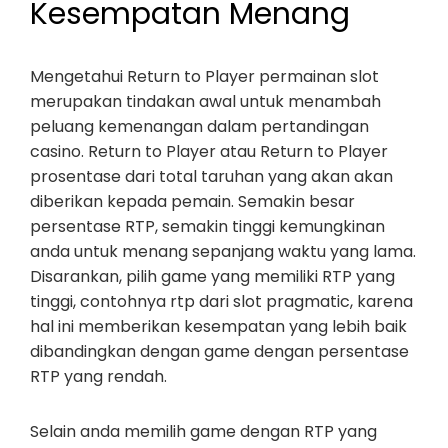
Kesempatan Menang
Mengetahui Return to Player permainan slot
merupakan tindakan awal untuk menambah
peluang kemenangan dalam pertandingan
casino. Return to Player atau Return to Player
prosentase dari total taruhan yang akan akan
diberikan kepada pemain. Semakin besar
persentase RTP, semakin tinggi kemungkinan
anda untuk menang sepanjang waktu yang lama.
Disarankan, pilih game yang memiliki RTP yang
tinggi, contohnya rtp dari slot pragmatic, karena
hal ini memberikan kesempatan yang lebih baik
dibandingkan dengan game dengan persentase
RTP yang rendah.
Selain anda memilih game dengan RTP yang