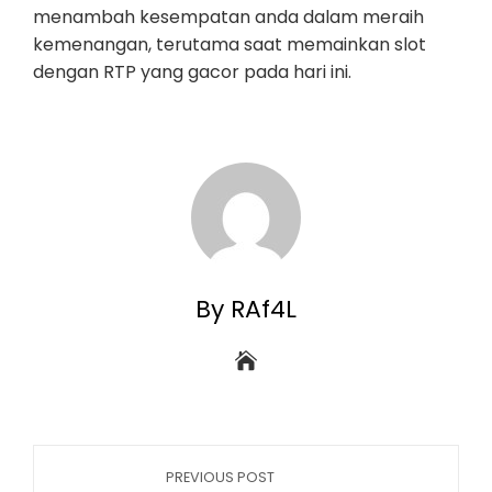
menambah kesempatan anda dalam meraih
kemenangan, terutama saat memainkan slot
dengan RTP yang gacor pada hari ini.
By RAf4L
PREVIOUS POST