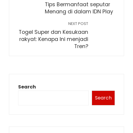
Tips Bermanfaat seputar
Menang di dalam IDN Play
NEXT POST
Togel Super dan Kesukaan
rakyat: Kenapa Ini menjadi
Tren?
Search
Search