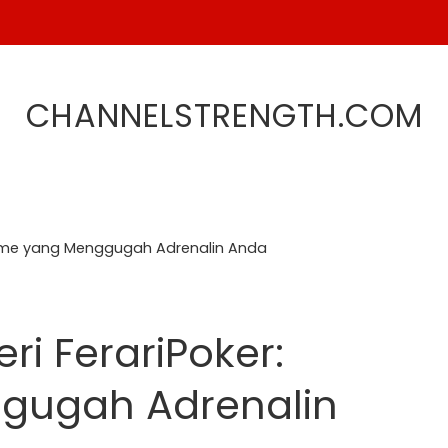
CHANNELSTRENGTH.COM
Game yang Menggugah Adrenalin Anda
i FerariPoker:
gugah Adrenalin