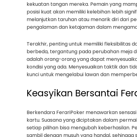
kekuatan tangan mereka. Pemain yang mampu
posisi kuat akan memiliki kelebihan lebih sig
melanjutkan taruhan atau menarik diri dari
pengalaman dan ketajaman dalam mengamat
Terakhir, penting untuk memiliki fleksibilitas
berbeda, tergantung pada perubahan meja d
adalah orang-orang yang dapat menyesuaika
kondisi yang ada. Menyesuaikan taktik dan ti
kunci untuk mengelabui lawan dan memperbe
Keasyikan Bersantai Fera
Berkendara FerariPoker menawarkan sensasi
kartu. Suasana yang diciptakan dalam perma
setiap pilihan bisa mengubah keberhasilan. 
sambil dengan musuh yang handal, sehingga 