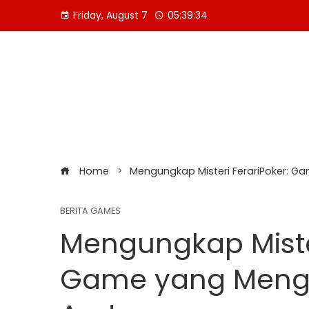
Skip
Friday, August 7
05:39:34
to
content
Home
Mengungkap Misteri FerariPoker: 
BERITA GAMES
Mengungkap Mister
Game yang Meng