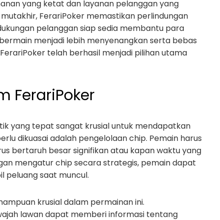
manan yang ketat dan layanan pelanggan yang
mutakhir, FerariPoker memastikan perlindungan
l dukungan pelanggan siap sedia membantu para
 bermain menjadi lebih menyenangkan serta bebas
 FerariPoker telah berhasil menjadi pilihan utama
m FerariPoker
tik yang tepat sangat krusial untuk mendapatkan
perlu dikuasai adalah pengelolaan chip. Pemain harus
 bertaruh besar signifikan atau kapan waktu yang
ngan mengatur chip secara strategis, pemain dapat
l peluang saat muncul.
mpuan krusial dalam permainan ini.
wajah lawan dapat memberi informasi tentang