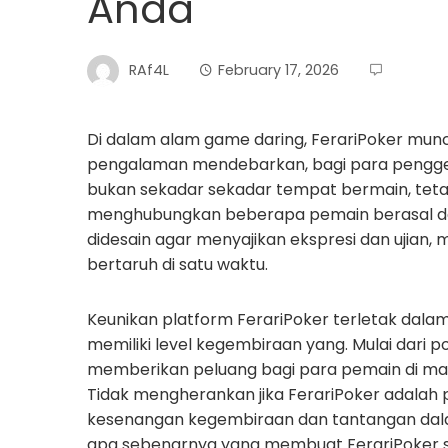
Anda
RAf4L
February 17, 2026
Di dalam alam game daring, FerariPoker mu
pengalaman mendebarkan, bagi para penggemar
bukan sekadar sekadar tempat bermain, tet
menghubungkan beberapa pemain berasal dar
didesain agar menyajikan ekspresi dan ujian,
bertaruh di satu waktu.
Keunikan platform FerariPoker terletak d
memiliki level kegembiraan yang. Mulai dari p
memberikan peluang bagi para pemain di m
Tidak mengherankan jika FerariPoker adalah
kesenangan kegembiraan dan tantangan dalam 
apa sebenarnya yang membuat FerariPoker 