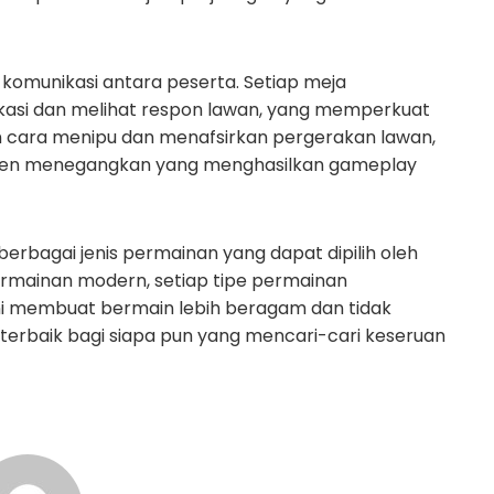
h komunikasi antara peserta. Setiap meja
asi dan melihat respon lawan, yang memperkuat
 cara menipu dan menafsirkan pergerakan lawan,
en menegangkan yang menghasilkan gameplay
berbagai jenis permainan yang dapat dipilih oleh
 permainan modern, setiap tipe permainan
ni membuat bermain lebih beragam dan tidak
erbaik bagi siapa pun yang mencari-cari keseruan