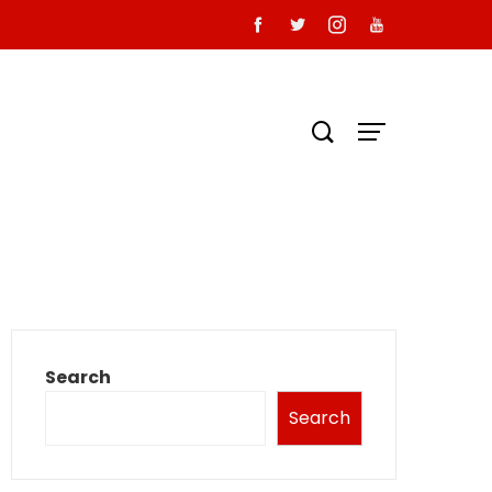
Search
Search