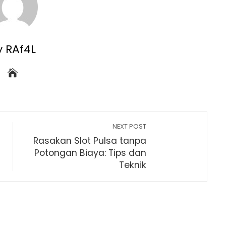
y RAf4L
NEXT POST
Rasakan Slot Pulsa tanpa
Potongan Biaya: Tips dan
Teknik