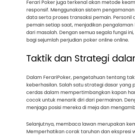
Ferari Poker juga terkenal akan metode kea
responsif. Menggunakan sistem pengamanan 
data serta proses transaksi pemain. Personi
pemain setiap saat, menjadikan pengalaman
dari masalah. Dengan semua segala fungsi ini,
bagi sejumlah perjudian poker online online.
Taktik dan Strategi dala
Dalam FerariPoker, pengetahuan tentang tak
keberhasilan. Salah satu strategi dasar yang 
cerdas dalam mempertimbangkan kapan harus
cocok untuk menarik diri dari permainan. De
menjaga posisi mereka di meja dan mengambi
Selanjutnya, membaca lawan merupakan kema
Memperhatikan corak taruhan dan ekspresi 