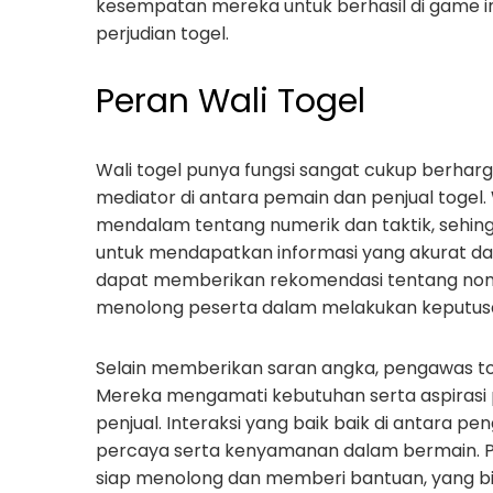
kesempatan mereka untuk berhasil di game ini
perjudian togel.
Peran Wali Togel
Wali togel punya fungsi sangat cukup berharg
mediator di antara pemain dan penjual togel. 
mendalam tentang numerik dan taktik, seh
untuk mendapatkan informasi yang akurat dan 
dapat memberikan rekomendasi tentang nomo
menolong peserta dalam melakukan keputusan
Selain memberikan saran angka, pengawas to
Mereka mengamati kebutuhan serta aspiras
penjual. Interaksi yang baik baik di antara
percaya serta kenyamanan dalam bermain. Pe
siap menolong dan memberi bantuan, yang bi