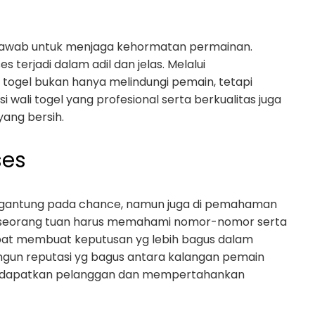
ng jawab untuk menjaga kehormatan permainan.
terjadi dalam adil dan jelas. Melalui
togel bukan hanya melindungi pemain, tetapi
si wali togel yang profesional serta berkualitas juga
ang bersih.
ses
tergantung pada chance, namun juga di pemahaman
 Seseorang tuan harus memahami nomor-nomor serta
apat membuat keputusan yg lebih bagus dalam
gun reputasi yg bagus antara kalangan pemain
mendapatkan pelanggan dan mempertahankan