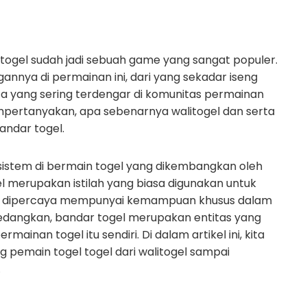
, togel sudah jadi sebuah game yang sangat populer.
annya di permainan ini, dari yang sekadar iseng
a yang sering terdengar di komunitas permainan
empertanyakan, apa sebenarnya walitogel dan serta
andar togel.
sistem di bermain togel yang dikembangkan oleh
gel merupakan istilah yang biasa digunakan untuk
ng dipercaya mempunyai kemampuan khusus dalam
dangkan, bandar togel merupakan entitas yang
inan togel itu sendiri. Di dalam artikel ini, kita
 pemain togel togel dari walitogel sampai
.