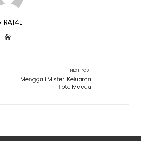
y RAf4L
NEXT POST
i
Menggali Misteri Keluaran
Toto Macau