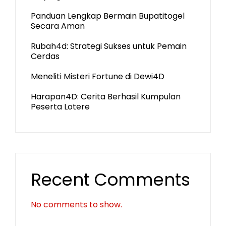
Panduan Lengkap Bermain Bupatitogel
Secara Aman
Rubah4d: Strategi Sukses untuk Pemain
Cerdas
Meneliti Misteri Fortune di Dewi4D
Harapan4D: Cerita Berhasil Kumpulan
Peserta Lotere
Recent Comments
No comments to show.