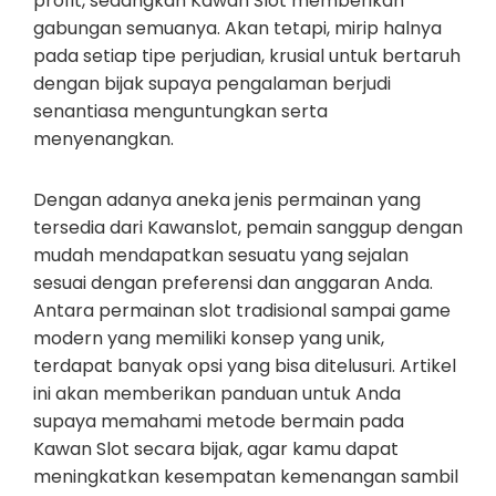
profit, sedangkan Kawan Slot memberikan
gabungan semuanya. Akan tetapi, mirip halnya
pada setiap tipe perjudian, krusial untuk bertaruh
dengan bijak supaya pengalaman berjudi
senantiasa menguntungkan serta
menyenangkan.
Dengan adanya aneka jenis permainan yang
tersedia dari Kawanslot, pemain sanggup dengan
mudah mendapatkan sesuatu yang sejalan
sesuai dengan preferensi dan anggaran Anda.
Antara permainan slot tradisional sampai game
modern yang memiliki konsep yang unik,
terdapat banyak opsi yang bisa ditelusuri. Artikel
ini akan memberikan panduan untuk Anda
supaya memahami metode bermain pada
Kawan Slot secara bijak, agar kamu dapat
meningkatkan kesempatan kemenangan sambil