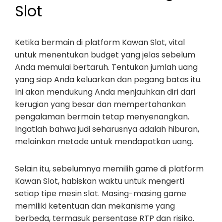
Slot
Ketika bermain di platform Kawan Slot, vital
untuk menentukan budget yang jelas sebelum
Anda memulai bertaruh. Tentukan jumlah uang
yang siap Anda keluarkan dan pegang batas itu.
Ini akan mendukung Anda menjauhkan diri dari
kerugian yang besar dan mempertahankan
pengalaman bermain tetap menyenangkan.
Ingatlah bahwa judi seharusnya adalah hiburan,
melainkan metode untuk mendapatkan uang.
Selain itu, sebelumnya memilih game di platform
Kawan Slot, habiskan waktu untuk mengerti
setiap tipe mesin slot. Masing-masing game
memiliki ketentuan dan mekanisme yang
berbeda, termasuk persentase RTP dan risiko.