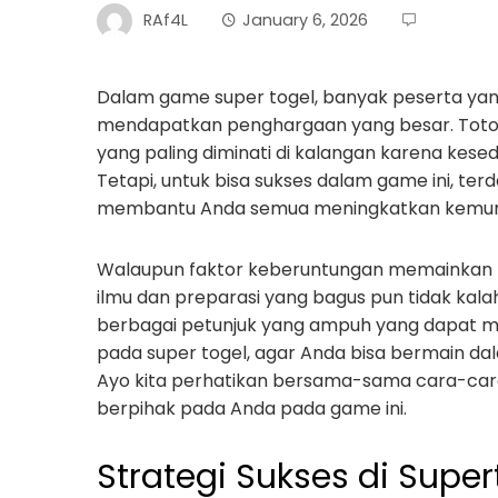
RAf4L
January 6, 2026
Dalam game super togel, banyak peserta ya
mendapatkan penghargaan yang besar. Toto g
yang paling diminati di kalangan karena kes
Tetapi, untuk bisa sukses dalam game ini, te
membantu Anda semua meningkatkan kemun
Walaupun faktor keberuntungan memainkan p
ilmu dan preparasi yang bagus pun tidak kalah
berbagai petunjuk yang ampuh yang dapat 
pada super togel, agar Anda bisa bermain dal
Ayo kita perhatikan bersama-sama cara-cara
berpihak pada Anda pada game ini.
Strategi Sukses di Super