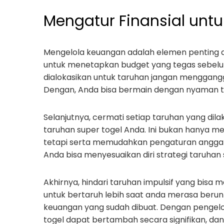
Mengatur Finansial untu
Mengelola keuangan adalah elemen penting da
untuk menetapkan budget yang tegas sebelu
dialokasikan untuk taruhan jangan menggangg
Dengan, Anda bisa bermain dengan nyaman ta
Selanjutnya, cermati setiap taruhan yang di
taruhan super togel Anda. Ini bukan hanya 
tetapi serta memudahkan pengaturan anggara
Anda bisa menyesuaikan diri strategi taruha
Akhirnya, hindari taruhan impulsif yang bisa
untuk bertaruh lebih saat anda merasa beru
keuangan yang sudah dibuat. Dengan pengelol
togel dapat bertambah secara signifikan, d