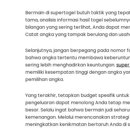
Bermain di supertogel butuh taktik yang te
tama, analisis informasi hasil togel sebelumn
bilangan yang sering terlihat, Anda dapat men
Catat angka yang tampak berulang dan usaha
Selanjutnya, jangan berpegang pada nomor f
bahwa angka tertentu membawa keberuntunga
sering lebih menghadirkan keuntungan.
super
memiliki kesempatan tinggi dengan angka yan
pemilihan angka.
Yang terakhir, tetapkan budget spesifik untuk
pengeluaran dapat menolong Anda tetap me
besar. Selalu ingat bahwa bermain judi sehar
kemenangan. Melalui merencanakan strategi
meningkatkan kenikmatan bertaruh Anda di s