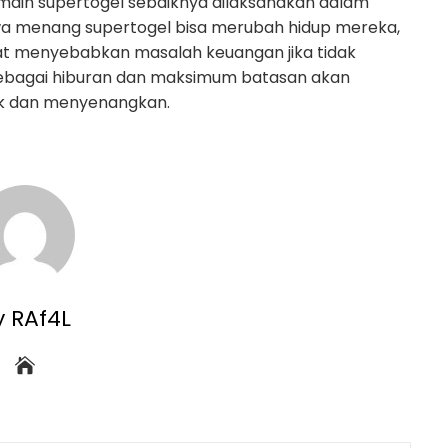
main supertogel sebaiknya dilaksanakan dalam
a menang supertogel bisa merubah hidup mereka,
pat menyebabkan masalah keuangan jika tidak
sebagai hiburan dan maksimum batasan akan
k dan menyenangkan.
y RAf4L