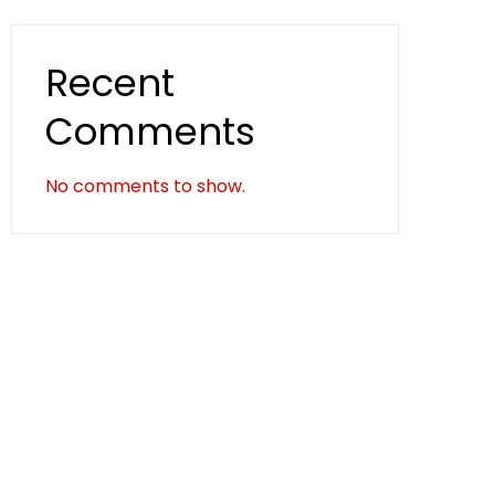
Recent
Comments
No comments to show.