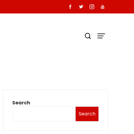
Search
Search