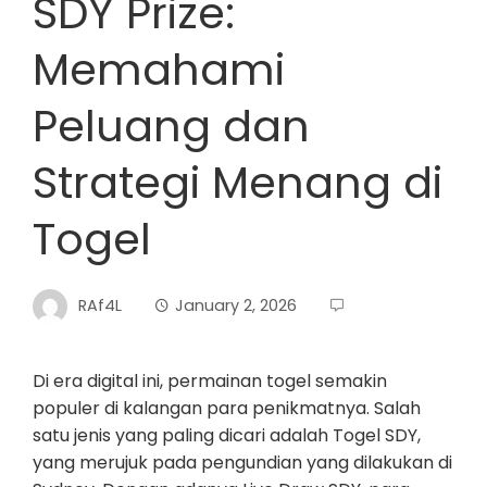
SDY Prize:
Memahami
Peluang dan
Strategi Menang di
Togel
RAf4L
January 2, 2026
Di era digital ini, permainan togel semakin
populer di kalangan para penikmatnya. Salah
satu jenis yang paling dicari adalah Togel SDY,
yang merujuk pada pengundian yang dilakukan di