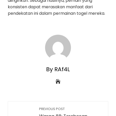
diinginkan. Sebagai hasilnya, pemain yang
konsisten dapat merasakan manfaat dari
pendekatan ini dalam permainan togel mereka.
By RAf4L
PREVIOUS POST