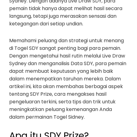
Sydney. Dengan adanya Live Draw SDY, para
pemain tidak hanya dapat melihat hasil secara
langsung, tetapi juga merasakan sensasi dan
ketegangan dari setiap undian.
Memahami peluang dan strategi untuk menang
di Togel SDY sangat penting bagi para pemain.
Dengan mengetahui hasil rutin melalui Live Draw
Sydney dan menganalisis Data SDY, para pemain
dapat membuat keputusan yang lebih baik
dalam menempatkan taruhan mereka. Dalam
artikel ini, kita akan membahas berbagai aspek
tentang SDY Prize, cara mengakses hasil
pengeluaran terkini, serta tips dan trik untuk
meningkatkan peluang kemenangan Anda
dalam permainan Togel Sidney.
Apa itu SDY Prize?