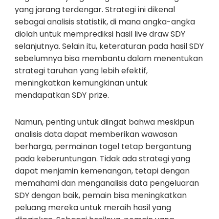
yang jarang terdengar. Strategi ini dikenal
sebagai analisis statistik, di mana angka-angka
diolah untuk memprediksi hasil live draw SDY
selanjutnya. Selain itu, keteraturan pada hasil SDY
sebelumnya bisa membantu dalam menentukan
strategi taruhan yang lebih efektif,
meningkatkan kemungkinan untuk
mendapatkan SDY prize.
Namun, penting untuk diingat bahwa meskipun
analisis data dapat memberikan wawasan
berharga, permainan togel tetap bergantung
pada keberuntungan. Tidak ada strategi yang
dapat menjamin kemenangan, tetapi dengan
memahami dan menganalisis data pengeluaran
SDY dengan baik, pemain bisa meningkatkan
peluang mereka untuk meraih hasil yang