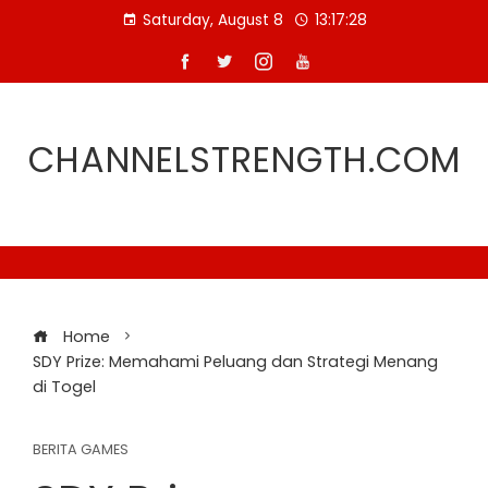
Skip
Saturday, August 8
13:17:29
to
content
CHANNELSTRENGTH.COM
Home
SDY Prize: Memahami Peluang dan Strategi Menang
di Togel
BERITA GAMES