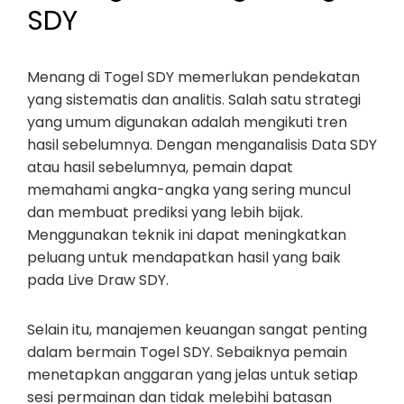
SDY
Menang di Togel SDY memerlukan pendekatan
yang sistematis dan analitis. Salah satu strategi
yang umum digunakan adalah mengikuti tren
hasil sebelumnya. Dengan menganalisis Data SDY
atau hasil sebelumnya, pemain dapat
memahami angka-angka yang sering muncul
dan membuat prediksi yang lebih bijak.
Menggunakan teknik ini dapat meningkatkan
peluang untuk mendapatkan hasil yang baik
pada Live Draw SDY.
Selain itu, manajemen keuangan sangat penting
dalam bermain Togel SDY. Sebaiknya pemain
menetapkan anggaran yang jelas untuk setiap
sesi permainan dan tidak melebihi batasan