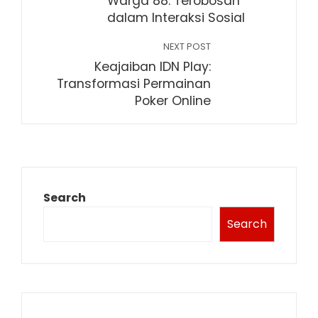
Warga 88: Terobosan
dalam Interaksi Sosial
NEXT POST
Keajaiban IDN Play:
Transformasi Permainan
Poker Online
Search
Search