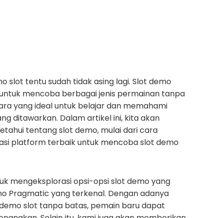
o slot tentu sudah tidak asing lagi. Slot demo
untuk mencoba berbagai jenis permainan tanpa
cara yang ideal untuk belajar dan memahami
g ditawarkan. Dalam artikel ini, kita akan
etahui tentang slot demo, mulai dari cara
si platform terbaik untuk mencoba slot demo
k mengeksplorasi opsi-opsi slot demo yang
emo Pragmatic yang terkenal. Dengan adanya
n demo slot tanpa batas, pemain baru dapat
ngkan. Selain itu, kami juga akan memberikan