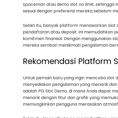
spaceman atau demo slot no limit, sehingg
sesuai dengan preferensi mereka sebelum 
Selain itu, banyak platform menawarkan slot
pendaftaran atau deposit. Ini memudahkan pe
komitmen finansial. Dengan menggunakan slo
mereka sembari menikmati pengalaman ber
Rekomendasi Platform 
Untuk pemain baru yang ingin mencoba slot 
menyediakan pengalaman yang menarik dan au
adalah PG Slot Demo, di mana Anda dapat me
menarik dengan fitur dan grafik yang memuka
memungkinkan pengguna merasakan atmosfer 