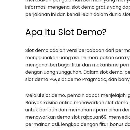
informasi mengenai slot demo gratis yang dap
perjalanan ini dan kenali lebih dalam dunia sl
Apa Itu Slot Demo?
Slot demo adalah versi percobaan dari perma
menggunakan uang asli. Ini merupakan cara 
mengenal berbagai fitur dan mekanisme per
dengan uang sungguhan. Dalam slot demo, pe
slot demo PG, slot demo Pragmatic, dan banya
Melalui slot demo, pemain dapat menjelajahi gr
Banyak kasino online menawarkan slot demo
untuk berlatih dan memahami permainan denga
menawarkan demo slot rajacuan69, menyedi
permainan asli, lengkap dengan fitur bonus da