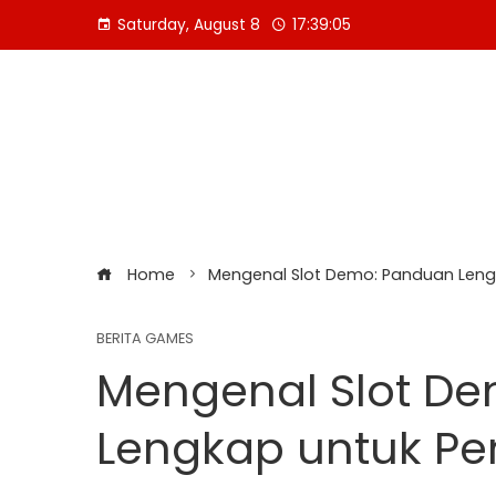
Skip
Saturday, August 8
17:39:05
to
content
Home
Mengenal Slot Demo: Panduan Leng
BERITA GAMES
Mengenal Slot D
Lengkap untuk Pe