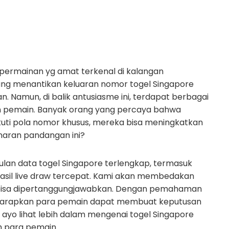
 permainan yg amat terkenal di kalangan
orang menantikan keluaran nomor togel Singapore
Namun, di balik antusiasme ini, terdapat berbagai
an pemain. Banyak orang yang percaya bahwa
uti pola nomor khusus, mereka bisa meningkatkan
naran pandangan ini?
pulan data togel Singapore terlengkap, termasuk
 hasil live draw tercepat. Kami akan membedakan
 bisa dipertanggungjawabkan. Dengan pemahaman
diharapkan para pemain dapat membuat keputusan
ri ayo lihat lebih dalam mengenai togel Singapore
h para pemain.