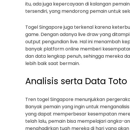
itu, ada juga kepercayaan di kalangan pema
tersendiri, yang mendorong pemain untuk sel
Togel Singapore juga terkenal karena keterb
game. Dengan adanya live draw yang ditampi
output pengundian live. Hal ini menambah kep
banyak platform online memberi kesempatan
dan data lengkap penuh, sehingga mereka da
lebih baik saat bermain.
Analisis serta Data Tot
Tren togel Singapore menunjukkan pergeraka
Banyak pemain yang ingin untuk menganalisis
yang dapat memperbesar kesempatan mereka
telah lalu, pemain bisa mempelajari angka-a
menghadirkan tuah mereka di hari yang akan d