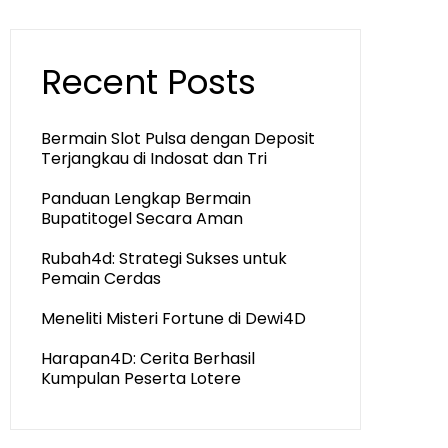
Recent Posts
Bermain Slot Pulsa dengan Deposit
Terjangkau di Indosat dan Tri
Panduan Lengkap Bermain
Bupatitogel Secara Aman
Rubah4d: Strategi Sukses untuk
Pemain Cerdas
Meneliti Misteri Fortune di Dewi4D
Harapan4D: Cerita Berhasil
Kumpulan Peserta Lotere