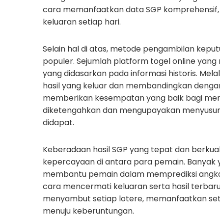
cara memanfaatkan data SGP komprehensif,
keluaran setiap hari.
Selain hal di atas, metode pengambilan keput
populer. Sejumlah platform togel online yang
yang didasarkan pada informasi historis. Mela
hasil yang keluar dan membandingkan denga
memberikan kesempatan yang baik bagi merek
diketengahkan dan mengupayakan menyusun s
didapat.
Keberadaan hasil SGP yang tepat dan berkua
kepercayaan di antara para pemain. Banyak y
membantu pemain dalam memprediksi angka t
cara mencermati keluaran serta hasil terbaru
menyambut setiap lotere, memanfaatkan se
menuju keberuntungan.