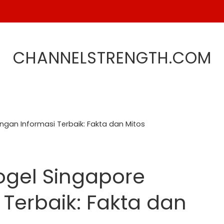
CHANNELSTRENGTH.COM
gan Informasi Terbaik: Fakta dan Mitos
gel Singapore
Terbaik: Fakta dan