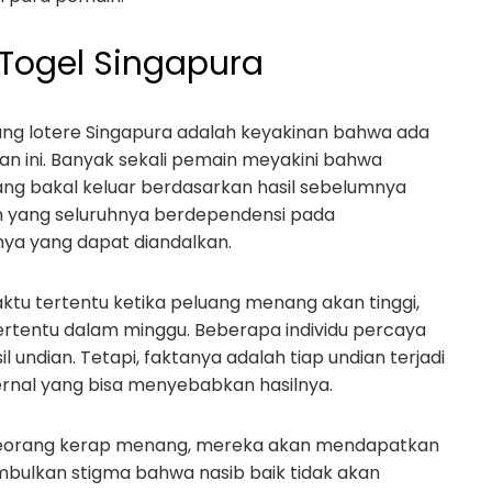
Togel Singapura
g lotere Singapura adalah keyakinan bahwa ada
n ini. Banyak sekali pemain meyakini bahwa
g bakal keluar berdasarkan hasil sebelumnya
n yang seluruhnya berdependensi pada
ya yang dapat diandalkan.
tu tertentu ketika peluang menang akan tinggi,
ertentu dalam minggu. Beberapa individu percaya
undian. Tetapi, faktanya adalah tiap undian terjadi
ernal yang bisa menyebabkan hasilnya.
seseorang kerap menang, mereka akan mendapatkan
mbulkan stigma bahwa nasib baik tidak akan