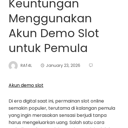
Keuntungan
Menggunakan
Akun Demo Slot
untuk Pemula
RAf4L
January 23, 2026
Akun demo slot
Di era digital saat ini, permainan slot online
semakin populer, terutama di kalangan pemula
yang ingin merasakan sensasi berjudi tanpa
harus mengeluarkan uang. Salah satu cara