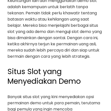
Keuntungan lain dari menggunakan demo slot
adalah kemampuan untuk berlatih tanpa
tekanan. Pemain tidak perlu khawatir tentang
batasan waktu atau kehilangan uang saat
belajar. Mereka bisa menjelajahi berbagai situs
slot yang ada demo dan menguji slot demo yang
bisa dimainkan dengan santai. Dengan cara ini,
ketika akhirnya terjun ke permainan uang asli,
mereka sudah lebih percaya diri dan siap untuk
bermain dengan cara yang lebih strategis.
Situs Slot yang
Menyediakan Demo
Banyak situs slot yang kini menyediakan opsi
permainan demo untuk para pemain, terutama
bagi pemula yang ingin mencoba