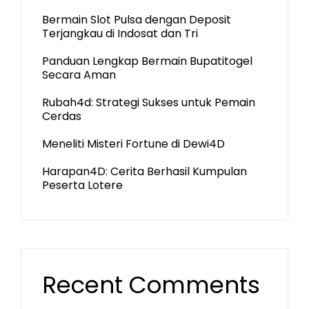
Bermain Slot Pulsa dengan Deposit
Terjangkau di Indosat dan Tri
Panduan Lengkap Bermain Bupatitogel
Secara Aman
Rubah4d: Strategi Sukses untuk Pemain
Cerdas
Meneliti Misteri Fortune di Dewi4D
Harapan4D: Cerita Berhasil Kumpulan
Peserta Lotere
Recent Comments