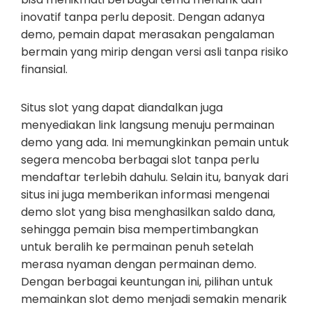
inovatif tanpa perlu deposit. Dengan adanya
demo, pemain dapat merasakan pengalaman
bermain yang mirip dengan versi asli tanpa risiko
finansial.
Situs slot yang dapat diandalkan juga
menyediakan link langsung menuju permainan
demo yang ada. Ini memungkinkan pemain untuk
segera mencoba berbagai slot tanpa perlu
mendaftar terlebih dahulu. Selain itu, banyak dari
situs ini juga memberikan informasi mengenai
demo slot yang bisa menghasilkan saldo dana,
sehingga pemain bisa mempertimbangkan
untuk beralih ke permainan penuh setelah
merasa nyaman dengan permainan demo.
Dengan berbagai keuntungan ini, pilihan untuk
memainkan slot demo menjadi semakin menarik