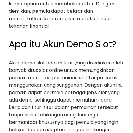
kemampuan untuk membeli scatter. Dengan
demikian, pemula dapat belajar dan
meningkatkan keterampilan mereka tanpa
tekanan finansial.
Apa itu Akun Demo Slot?
Akun demo slot adalah fitur yang disediakan oleh
banyak situs slot online untuk memungkinkan
pemain mencoba permainan slot tanpa harus
menggunakan uang sungguhan. Dengan akun ini,
pemain dapat bermain berbagai jenis slot yang
ada demo, sehingga dapat memahami cara
kerja dan fitur-fitur dalam permainan tersebut
tanpa risiko kehilangan uang. Ini sangat
bermanfaat khususnya bagi pemula yang ingin
belajar dan beradaptasi dengan lingkungan