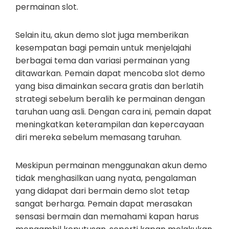
permainan slot.
Selain itu, akun demo slot juga memberikan
kesempatan bagi pemain untuk menjelajahi
berbagai tema dan variasi permainan yang
ditawarkan. Pemain dapat mencoba slot demo
yang bisa dimainkan secara gratis dan berlatih
strategi sebelum beralih ke permainan dengan
taruhan uang asli. Dengan cara ini, pemain dapat
meningkatkan keterampilan dan kepercayaan
diri mereka sebelum memasang taruhan.
Meskipun permainan menggunakan akun demo
tidak menghasilkan uang nyata, pengalaman
yang didapat dari bermain demo slot tetap
sangat berharga. Pemain dapat merasakan
sensasi bermain dan memahami kapan harus