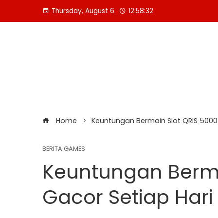
Skip
Thursday, August 6
12:58:32
to
content
Home
Keuntungan Bermain Slot QRIS 5000 
BERITA GAMES
Keuntungan Berma
Gacor Setiap Hari