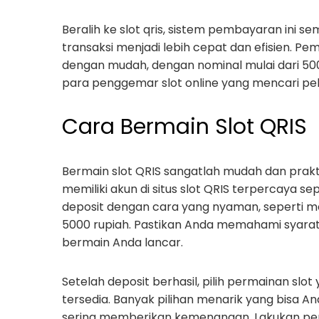
Beralih ke slot qris, sistem pembayaran ini se
transaksi menjadi lebih cepat dan efisien. P
dengan mudah, dengan nominal mulai dari 5000
para penggemar slot online yang mencari pel
Cara Bermain Slot QRIS
Bermain slot QRIS sangatlah mudah dan prakt
memiliki akun di situs slot QRIS terpercaya s
deposit dengan cara yang nyaman, seperti 
5000 rupiah. Pastikan Anda memahami syara
bermain Anda lancar.
Setelah deposit berhasil, pilih permainan slo
tersedia. Banyak pilihan menarik yang bisa A
sering memberikan kemenangan. Lakukan pemi