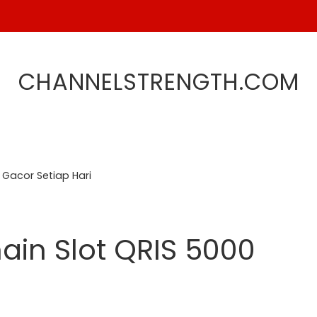
CHANNELSTRENGTH.COM
Gacor Setiap Hari
in Slot QRIS 5000